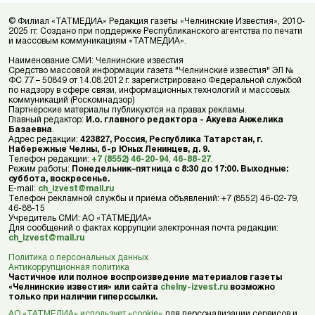
© Филиал «ТАТМЕДИА» Редакция газеты «Челнинские Известия», 2010-
2025 гг. Создано при поддержке Республиканского агентства по печати
и массовым коммуникациям «ТАТМЕДИА».
Наименование СМИ: Челнинские известия
Средство массовой информации газета "Челнинские известия" ЭЛ №
ФС 77 – 50849 от 14.08.2012 г. зарегистрировано Федеральной службой
по надзору в сфере связи, информационных технологий и массовых
коммуникаций (Роскомнадзор)
Партнерские материалы публикуются на правах рекламы.
Главный редактор:
И.о. главного редактора - Акуева Анжелика
Базаевна
.
Адрес редакции:
423827, Россия, Республика Татарстан, г.
Набережные Челны, б-р Юных Ленинцев, д. 9.
Телефон редакции:
+7 (8552) 46-20-94
,
46-88-27
.
Режим работы:
Понедельник–пятница с 8:30 до 17:00. Выходные:
суббота, воскресенье.
E-mail:
ch_izvest@mail.ru
Телефон рекламной службы и приема объявлений: +7 (8552) 46-02-79,
46-88-15
Учредитель СМИ: АО «ТАТМЕДИА»
Для сообщений о фактах коррупции электронная почта редакции:
ch_izvest@mail.ru
Политика о персональных данных
Антикоррупционная политика
Частичное или полное воспроизведение материалов газеты
«Челнинские известия» или сайта
chelny-izvest.ru
возможно
только при наличии гиперссылки.
АО «ТАТМЕДИА» использует «cookie»
для персонализации сервисов и