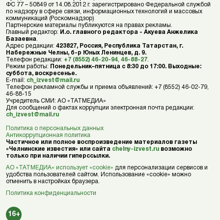
ФС 77 – 50849 от 14.08.2012 г. зарегистрировано Федеральной службой
по надзору в сфере связи, информационных технологий и массовых
коммуникаций (Роскомнадзор)
Партнерские материалы публикуются на правах рекламы.
Главный редактор:
И.о. главного редактора - Акуева Анжелика
Базаевна
.
Адрес редакции:
423827, Россия, Республика Татарстан, г.
Набережные Челны, б-р Юных Ленинцев, д. 9.
Телефон редакции:
+7 (8552) 46-20-94
,
46-88-27
.
Режим работы:
Понедельник–пятница с 8:30 до 17:00. Выходные:
суббота, воскресенье.
E-mail:
ch_izvest@mail.ru
Телефон рекламной службы и приема объявлений: +7 (8552) 46-02-79,
46-88-15
Учредитель СМИ: АО «ТАТМЕДИА»
Для сообщений о фактах коррупции электронная почта редакции:
ch_izvest@mail.ru
Политика о персональных данных
Антикоррупционная политика
Частичное или полное воспроизведение материалов газеты
«Челнинские известия» или сайта
chelny-izvest.ru
возможно
только при наличии гиперссылки.
АО «ТАТМЕДИА» использует «cookie»
для персонализации сервисов и
удобства пользователей сайтом. Использование «cookie» можно
отменить в настройках браузера.
Политика конфиденциальности
16+