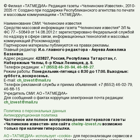
© Филиал «ТАТМЕДИА» Редакция газеты «Челнинские Известия», 2010-
2025 гг. Создано при поддержке Республиканского агентства по печати
и массовым коммуникациям «ТАТМЕДИА».
Наименование СМИ: Челнинские известия
Средство массовой информации газета "Челнинские известия" ЭЛ №
ФС 77 – 50849 от 14.08.2012 г. зарегистрировано Федеральной службой
по надзору в сфере связи, информационных технологий и массовых
коммуникаций (Роскомнадзор)
Партнерские материалы публикуются на правах рекламы.
Главный редактор:
И.о. главного редактора - Акуева Анжелика
Базаевна
.
Адрес редакции:
423827, Россия, Республика Татарстан, г.
Набережные Челны, б-р Юных Ленинцев, д. 9.
Телефон редакции:
+7 (8552) 46-20-94
,
46-88-27
.
Режим работы:
Понедельник–пятница с 8:30 до 17:00. Выходные:
суббота, воскресенье.
E-mail:
ch_izvest@mail.ru
Телефон рекламной службы и приема объявлений: +7 (8552) 46-02-79,
46-88-15
Учредитель СМИ: АО «ТАТМЕДИА»
Для сообщений о фактах коррупции электронная почта редакции:
ch_izvest@mail.ru
Политика о персональных данных
Антикоррупционная политика
Частичное или полное воспроизведение материалов газеты
«Челнинские известия» или сайта
chelny-izvest.ru
возможно
только при наличии гиперссылки.
АО «ТАТМЕДИА» использует «cookie»
для персонализации сервисов и