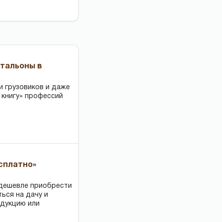
чтальоны в
и грузовиков и даже
 книгу» профессий
есплатно»
 дешевле приобрести
ться на дачу и
одукцию или