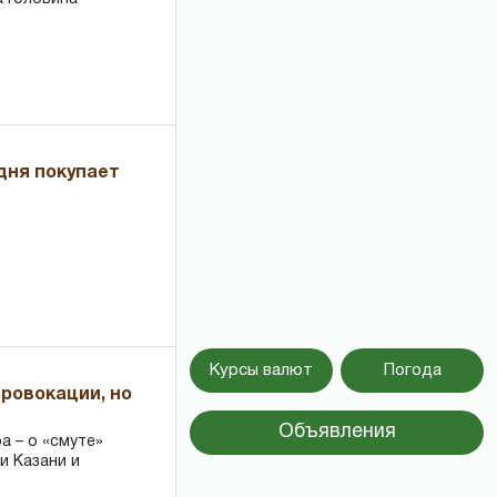
дня покупает
Курсы валют
Погода
провокации, но
Объявления
 – о «смуте»
и Казани и