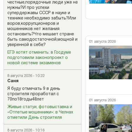
честные,порядочные люди уже не
нужны?И про успехи
супердержавы СССР в науке и
технике необходимо забыть?Или
воров,коррупционеров и
мошенников нет желания
остановить?Что мешает стране
быть самодостаточной,мощной и
01 августа 2026
уверенной в себе?
ЕГЭ хотят отменить: в Госдуме
подготовили законопроект о
новой системе экзаменов
8 августа 2026 - 10:22
Саня
Я буду отмечать 9 в день
строителя проработал с
70по18годы48лет
01 августа 2026
Живые статуи, фотовыставка и
«Отпетые мошенники»: в Челнах
отметили День строителя
8 августа 2026 - 10:16