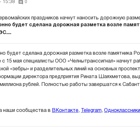
- 15:38
0
онно будет сделана дорожная разметка возле памят
С....
но будет сделана дорожная разметка возле памятника Р
е с 15 мая специалисты ООО «Челнытранссигнал» начнут р
ой «зебры» и разделительных линий на основных проспект
нформации директора предприятия Рината Шаяхметова, выд
 миллиона рублей. Полностью работы завершатся к Сабант
а наши сообщества в
ВКонтакте
,
Telegram
,
Одноклассник