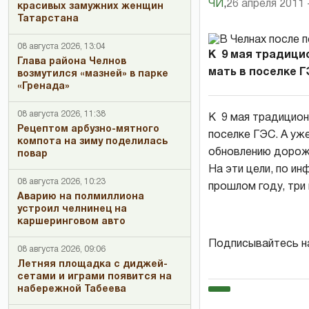
ЧИ
,
26 апреля 2011 
красивых замужних женщин
Татарстана
08 августа 2026, 13:04
К 9 мая традици
Глава района Челнов
мать в поселке ГЭ
возмутился «мазней» в парке
«Гренада»
08 августа 2026, 11:38
К 9 мая традицион
Рецептом арбузно-мятного
поселке ГЭС. А уж
компота на зиму поделилась
обновлению дорожн
повар
На эти цели, по и
08 августа 2026, 10:23
прошлом году, три
Аварию на полмиллиона
устроил челнинец на
каршеринговом авто
Подписывайтесь н
08 августа 2026, 09:06
Летняя площадка с диджей-
сетами и играми появится на
набережной Табеева