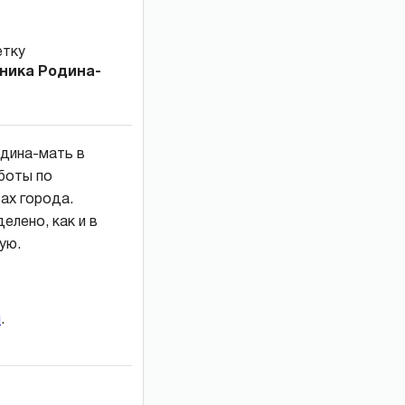
ника Родина-
одина-мать в
аботы по
ах города.
елено, как и в
ую.
и
.