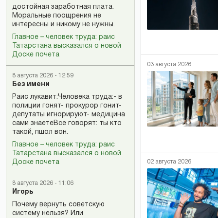
достойная заработная плата.
Моральные поощрения не
интересны и никому не нужны.
Главное – человек труда: раис
Татарстана высказался о новой
Доске почета
03 августа 2026
8 августа 2026 - 12:59
Без имени
Раис лукавит:Человека труда:- в
полиции гонят- прокурор гонит-
депутаты игнорируют- медицина
сами знаетеВсе говорят: ты кто
такой, пшол вон.
Главное – человек труда: раис
Татарстана высказался о новой
02 августа 2026
Доске почета
8 августа 2026 - 11:06
Игорь
Почему вернуть советскую
систему нельзя? Или