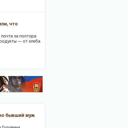
или, что
 почти за полтора
продукты — от хлеба
 но бывший муж
 Головина