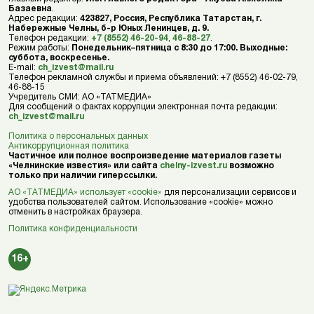
Базаевна
.
Адрес редакции:
423827, Россия, Республика Татарстан, г.
Набережные Челны, б-р Юных Ленинцев, д. 9.
Телефон редакции:
+7 (8552) 46-20-94
,
46-88-27
.
Режим работы:
Понедельник–пятница с 8:30 до 17:00. Выходные:
суббота, воскресенье.
E-mail:
ch_izvest@mail.ru
Телефон рекламной службы и приема объявлений: +7 (8552) 46-02-79,
46-88-15
Учредитель СМИ: АО «ТАТМЕДИА»
Для сообщений о фактах коррупции электронная почта редакции:
ch_izvest@mail.ru
Политика о персональных данных
Антикоррупционная политика
Частичное или полное воспроизведение материалов газеты
«Челнинские известия» или сайта
chelny-izvest.ru
возможно
только при наличии гиперссылки.
АО «ТАТМЕДИА» использует «cookie»
для персонализации сервисов и
удобства пользователей сайтом. Использование «cookie» можно
отменить в настройках браузера.
Политика конфиденциальности
16+