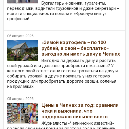
Бухгалтеры-новички, тур­агенты,
переводчики, водители грузовиков и даже секретари –
все эти специальности попали в «Красную книгу»
профессий
06 августа 2026
«Зимой картофель – по 100
рублей, а свой – бесплатно»
выгодно ли иметь дачу в Челнах
Выгодно ли держать дачу и растить
свой урожай или дешевле приобрести в магазине? У
каждого свой ответ: одни готовы тратиться на дачу и
собирать урожай, а другие покупать у них готовую
продукцию или приобретать дорогие овощи, соленья
на прилавках
05 августа 2026
Цены в Челнах за год: сравнили
чеки и выяснили, что
подорожало сильнее всего
Журналисты «Челнинских известий»
подняли свои чеки почти за полтора года и сравнили,