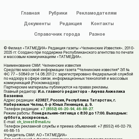
Главная
Рубрики
Рекламодателям
Документы
Редакция
Контакты
Справочник
города
Разное
© Филиал «ТАТМЕДИА» Редакция газеты «Челнинские Известия», 2010-
2025 гг. Создано при поддержке Республиканского агентства по печати
и массовым коммуникациям «ТАТМЕДИА».
Наименование СМИ: Челнинские известия
Средство массовой информации газета "Челнинские известия" ЭЛ №
ФС 77 – 50849 от 14.08.2012 г. зарегистрировано Федеральной службой
по надзору в сфере связи, информационных технологий и массовых
коммуникаций (Роскомнадзор)
Партнерские материалы публикуются на правах рекламы.
Главный редактор:
И.о. главного редактора - Акуева Анжелика
Базаевна
.
Адрес редакции:
423827, Россия, Республика Татарстан, г.
Набережные Челны, б-р Юных Ленинцев, д. 9.
Телефон редакции:
+7 (8552) 46-20-94
,
46-88-27
.
Режим работы:
Понедельник–пятница с 8:30 до 17:00. Выходные:
суббота, воскресенье.
E-mail:
ch_izvest@mail.ru
Телефон рекламной службы и приема объявлений: +7 (8552) 46-02-79,
46-88-15
Учредитель СМИ: АО «ТАТМЕДИА»