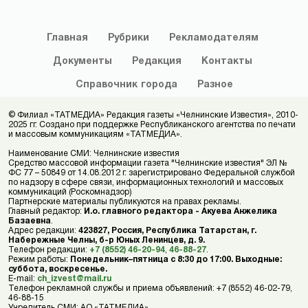
Главная
Рубрики
Рекламодателям
Документы
Редакция
Контакты
Справочник
города
Разное
© Филиал «ТАТМЕДИА» Редакция газеты «Челнинские Известия», 2010-
2025 гг. Создано при поддержке Республиканского агентства по печати
и массовым коммуникациям «ТАТМЕДИА».
Наименование СМИ: Челнинские известия
Средство массовой информации газета "Челнинские известия" ЭЛ №
ФС 77 – 50849 от 14.08.2012 г. зарегистрировано Федеральной службой
по надзору в сфере связи, информационных технологий и массовых
коммуникаций (Роскомнадзор)
Партнерские материалы публикуются на правах рекламы.
Главный редактор:
И.о. главного редактора - Акуева Анжелика
Базаевна
.
Адрес редакции:
423827, Россия, Республика Татарстан, г.
Набережные Челны, б-р Юных Ленинцев, д. 9.
Телефон редакции:
+7 (8552) 46-20-94
,
46-88-27
.
Режим работы:
Понедельник–пятница с 8:30 до 17:00. Выходные:
суббота, воскресенье.
E-mail:
ch_izvest@mail.ru
Телефон рекламной службы и приема объявлений: +7 (8552) 46-02-79,
46-88-15
Учредитель СМИ: АО «ТАТМЕДИА»