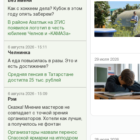
Без имени
Как с хоккеем дела? Кубок в этом
году опять заберем?
В районе Азатлык на 2ГИС
появился логотип в честь
юбилеев Челнов и «КАМАЗа»
6 августа 2026 - 15:11
Челнинка
29 июля 2026
А еда повысилась в разы. Это и
есть достижение?
Средняя пенсия в Татарстане
достигла 25 тыс. рублей
6 августа 2026 - 15:09
Рэм
Сказка! Мнение мастеров не
совпадает с точкой зрения
организаторов. Хотели как лучше,
а получилось не фонтан
Организаторы назвали перенос
Спасской ярмарки на ипподром
28 июля 2026