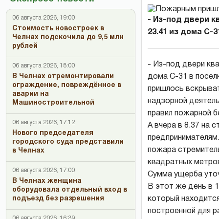
06 августа 2026, 19:00
- Из-под двери к
Стоимость новостроек в
23.41 из дома С-31
Челнах подскочила до 9,5 млн
рублей
- Из-под двери кв
06 августа 2026, 18:00
дома С-31 в посел
В Челнах отремонтировали
ограждение, повреждённое в
пришлось вскрыват
аварии на
надзорной деятель
Машиностроительной
правил пожарной б
06 августа 2026, 17:12
А вчера в 8.37 на
Нового председателя
предпринимателям.
городского суда представили
пожара стремител
в Челнах
квадратных метров
06 августа 2026, 17:00
Сумма ущерба уточ
В Челнах женщина
В этот же день в 1
оборудовала отдельный вход в
который находится
подъезд без разрешения
построенной для р
06 августа 2026, 16:39