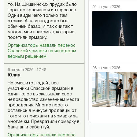
то. На Шишкинских прудах было
04 августа 2026
гораздо красивее и интереснее.
Одни виды чего только там
стоили. А на ипподроме был
обычный базар. И так считают
многие мои знакомые, которые
посетили ярмарку.
Организаторы назвали перенос
Спасской ярмарки на ипподром
верным решением
03 августа 2026
6 августа 2026 - 17:48
Юлия
Не смешите людей , все
участники Спасской ярмарки в
один голос высказывали свое
недовольство изменением места
проведения. Многие просто
остались в минусе продавцы от
того,что приехали на ярмарку за
многие км. Превратили ярмарку в
балаган и сабантуй.
Организаторы назвали перенос