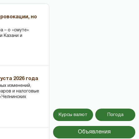
провокации, но
 – о «смуте»
и Казани и
уста 2026 года
ных изменений,
варов и налоговые
«Челнинских
Курсы валют
Погода
Объявления