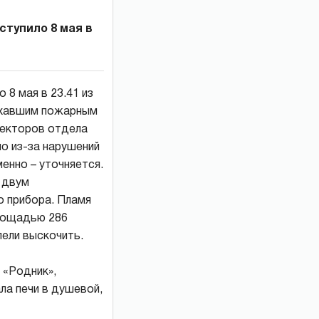
ступило 8 мая в
 8 мая в 23.41 из
иехавшим пожарным
пекторов отдела
о из-за нарушений
енно – уточняется.
й двум
о прибора. Пламя
площадью 286
пели выскочить.
 «Родник»,
ла печи в душевой,