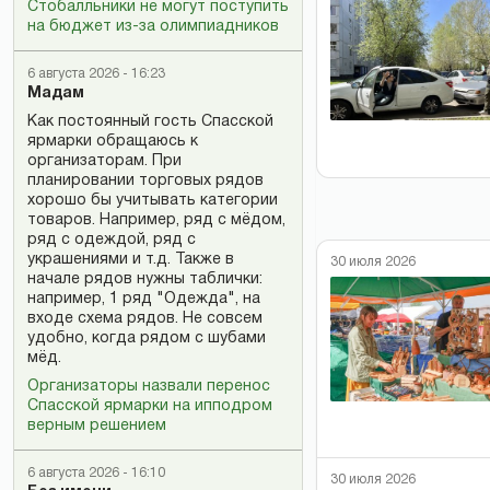
Стобалльники не могут поступить
на бюджет из-за олимпиадников
6 августа 2026 - 16:23
Мадам
Как постоянный гость Спасской
ярмарки обращаюсь к
организаторам. При
планировании торговых рядов
хорошо бы учитывать категории
товаров. Например, ряд с мёдом,
ряд с одеждой, ряд с
украшениями и т.д. Также в
30 июля 2026
начале рядов нужны таблички:
например, 1 ряд "Одежда", на
входе схема рядов. Не совсем
удобно, когда рядом с шубами
мёд.
Организаторы назвали перенос
Спасской ярмарки на ипподром
верным решением
6 августа 2026 - 16:10
30 июля 2026