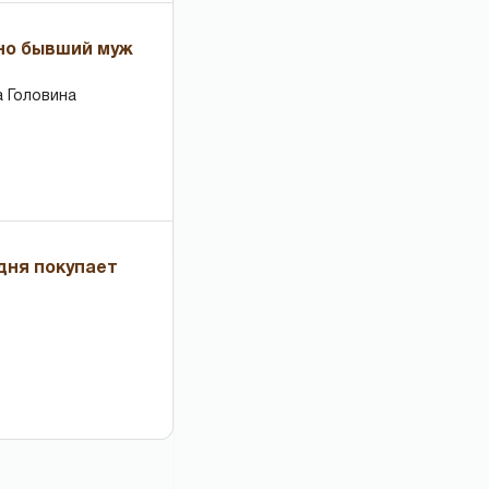
 но бывший муж
 Головина
дня покупает