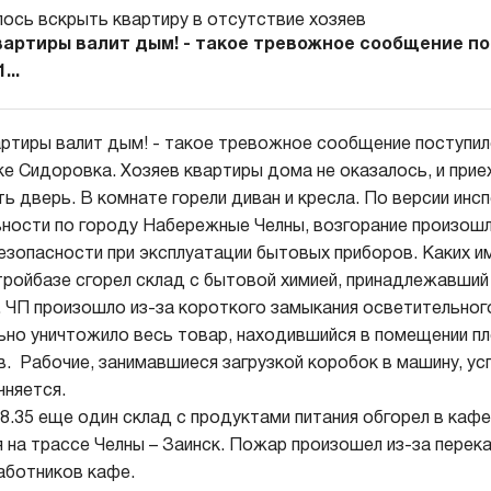
вартиры валит дым! - такое тревожное сообщение по
...
артиры валит дым! - такое тревожное сообщение поступило
ке Сидоровка. Хозяев квартиры дома не оказалось, и пр
ь дверь. В комнате горели диван и кресла. По версии инс
ности по городу Набережные Челны, возгорание произошл
езопасности при эксплуатации бытовых приборов. Каких им
 стройбазе сгорел склад с бытовой химией, принадлежавши
 ЧП произошло из-за короткого замыкания осветительног
ьно уничтожило весь товар, находившийся в помещении 
. Рабочие, занимавшиеся загрузкой коробок в машину, ус
няется.
8.35 еще один склад с продуктами питания обгорел в кафе
 на трассе Челны – Заинск. Пожар произошел из-за перека
аботников кафе.