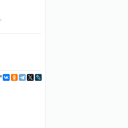
и
.
я: