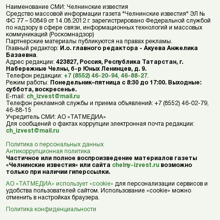
Наименование СМИ: Челнинские известия
Средство массовой информации газета "Челнинские известия" ЭЛ №
ФС 77 – 50849 от 14.08.2012 г. зарегистрировано Федеральной службой
по надзору в сфере связи, информационных технологий и массовых
коммуникаций (Роскомнадзор)
Партнерские материалы публикуются на правах рекламы.
Главный редактор:
И.о. главного редактора - Акуева Анжелика
Базаевна
.
Адрес редакции:
423827, Россия, Республика Татарстан, г.
Набережные Челны, б-р Юных Ленинцев, д. 9.
Телефон редакции:
+7 (8552) 46-20-94
,
46-88-27
.
Режим работы:
Понедельник–пятница с 8:30 до 17:00. Выходные:
суббота, воскресенье.
E-mail:
ch_izvest@mail.ru
Телефон рекламной службы и приема объявлений: +7 (8552) 46-02-79,
46-88-15
Учредитель СМИ: АО «ТАТМЕДИА»
Для сообщений о фактах коррупции электронная почта редакции:
ch_izvest@mail.ru
Политика о персональных данных
Антикоррупционная политика
Частичное или полное воспроизведение материалов газеты
«Челнинские известия» или сайта
chelny-izvest.ru
возможно
только при наличии гиперссылки.
АО «ТАТМЕДИА» использует «cookie»
для персонализации сервисов и
удобства пользователей сайтом. Использование «cookie» можно
отменить в настройках браузера.
Политика конфиденциальности