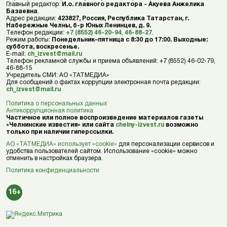
Главный редактор:
И.о. главного редактора - Акуева Анжелика
Базаевна
.
Адрес редакции:
423827, Россия, Республика Татарстан, г.
Набережные Челны, б-р Юных Ленинцев, д. 9.
Телефон редакции:
+7 (8552) 46-20-94
,
46-88-27
.
Режим работы:
Понедельник–пятница с 8:30 до 17:00. Выходные:
суббота, воскресенье.
E-mail:
ch_izvest@mail.ru
Телефон рекламной службы и приема объявлений: +7 (8552) 46-02-79,
46-88-15
Учредитель СМИ: АО «ТАТМЕДИА»
Для сообщений о фактах коррупции электронная почта редакции:
ch_izvest@mail.ru
Политика о персональных данных
Антикоррупционная политика
Частичное или полное воспроизведение материалов газеты
«Челнинские известия» или сайта
chelny-izvest.ru
возможно
только при наличии гиперссылки.
АО «ТАТМЕДИА» использует «cookie»
для персонализации сервисов и
удобства пользователей сайтом. Использование «cookie» можно
отменить в настройках браузера.
Политика конфиденциальности
16+