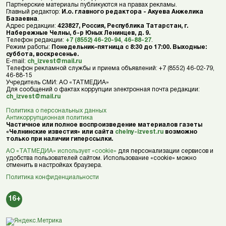
Партнерские материалы публикуются на правах рекламы.
Главный редактор:
И.о. главного редактора - Акуева Анжелика
Базаевна
.
Адрес редакции:
423827, Россия, Республика Татарстан, г.
Набережные Челны, б-р Юных Ленинцев, д. 9.
Телефон редакции:
+7 (8552) 46-20-94
,
46-88-27
.
Режим работы:
Понедельник–пятница с 8:30 до 17:00. Выходные:
суббота, воскресенье.
E-mail:
ch_izvest@mail.ru
Телефон рекламной службы и приема объявлений: +7 (8552) 46-02-79,
46-88-15
Учредитель СМИ: АО «ТАТМЕДИА»
Для сообщений о фактах коррупции электронная почта редакции:
ch_izvest@mail.ru
Политика о персональных данных
Антикоррупционная политика
Частичное или полное воспроизведение материалов газеты
«Челнинские известия» или сайта
chelny-izvest.ru
возможно
только при наличии гиперссылки.
АО «ТАТМЕДИА» использует «cookie»
для персонализации сервисов и
удобства пользователей сайтом. Использование «cookie» можно
отменить в настройках браузера.
Политика конфиденциальности
16+