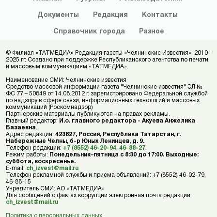
Документы
Редакция
Контакты
Справочник
города
Разное
© Филиал «ТАТМЕДИА» Редакция газеты «Челнинские Известия», 2010-
2025 гг. Создано при поддержке Республиканского агентства по печати
и массовым коммуникациям «ТАТМЕДИА».
Наименование СМИ: Челнинские известия
Средство массовой информации газета "Челнинские известия" ЭЛ №
ФС 77 – 50849 от 14.08.2012 г. зарегистрировано Федеральной службой
по надзору в сфере связи, информационных технологий и массовых
коммуникаций (Роскомнадзор)
Партнерские материалы публикуются на правах рекламы.
Главный редактор:
И.о. главного редактора - Акуева Анжелика
Базаевна
.
Адрес редакции:
423827, Россия, Республика Татарстан, г.
Набережные Челны, б-р Юных Ленинцев, д. 9.
Телефон редакции:
+7 (8552) 46-20-94
,
46-88-27
.
Режим работы:
Понедельник–пятница с 8:30 до 17:00. Выходные:
суббота, воскресенье.
E-mail:
ch_izvest@mail.ru
Телефон рекламной службы и приема объявлений: +7 (8552) 46-02-79,
46-88-15
Учредитель СМИ: АО «ТАТМЕДИА»
Для сообщений о фактах коррупции электронная почта редакции:
ch_izvest@mail.ru
Политика о персональных данных