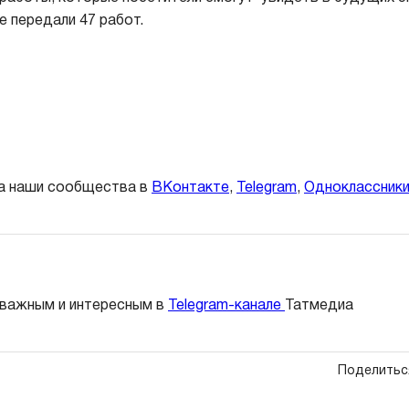
е передали 47 работ.
а наши сообщества в
ВКонтакте
,
Telegram
,
Одноклассник
 важным и интересным в
Telegram-канале
Татмедиа
Поделитьс