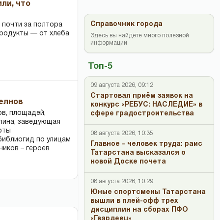
или, что
Справочник города
 почти за полтора
продукты — от хлеба
Здесь вы найдете много полезной
информации
Топ-5
09 августа 2026, 09:12
Стартовал приём заявок на
Челнов
конкурс «РЕБУС: НАСЛЕДИЕ» в
ов, площадей,
сфере градостроительства
ллина, заведующая
оты
08 августа 2026, 10:35
библиогид по улицам
Главное – человек труда: раис
ников – героев
Татарстана высказался о
новой Доске почета
08 августа 2026, 10:29
Юные спортсмены Татарстана
вышли в плей-офф трех
дисциплин на сборах ПФО
«Гвардеец»