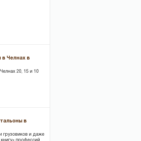
 в Челнах в
елнах 20, 15 и 10
чтальоны в
и грузовиков и даже
 книгу» профессий