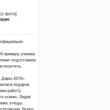
торую
еофициально
К примеру, ученики
упени» подготовила
ли посетить
. Дары-2010».
несли в подарок
узею работу
о осени», Лидия
зажи, этюды,
кспозициях. Всего