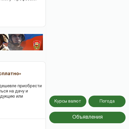
есплатно»
 дешевле приобрести
ться на дачу и
одукцию или
Курсы валют
Погода
Объявления