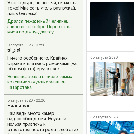
Я не лодырь, не лентяй, скажешь
тоже! Мне хоть уголь разгружай,
лишь бы лежа!
Дрался лежа: юный челнинец
завоевал серебро Первенства
мира по джиу-джитсу
9 августа 2026 - 07:26
ಡ ͜ ʖ ಡ
03 августа 2026
Ничего особенного. Крайняя
справа в платье с ромбиками (на
общем фото), круче всех.
Челнинка вошла в число самых
красивых замужних женщин
Татарстана
8 августа 2026 - 22:26
Челнинец.
Там ведь много камер
02 августа 2026
видеонаблюдения. Неужели
нельзя привлечь к
ответственности родителей этих