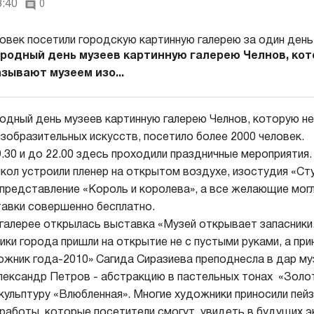
3:40
0
родный день музеев картинную галерею Челнов, ко
зывают музеем изо...
дный день музеев картинную галерею Челнов, которую н
зобразительных искусств, посетило более 2000 человек.
9.30 и до 22.00 здесь проходили праздничные мероприятия. 
ол устроили пленер на открытом воздухе, изостудия «Ст
представление «Король и королева», а все желающие мог
авки совершенно бесплатно.
 галерее открылась выставка «Музей открывает запасники
ки города пришли на открытие не с пустыми руками, а при
ожник года-2010» Сагида Сиразиева преподнесла в дар м
лександр Петров - абстракцию в пастельных тонах «Золот
кульптуру «Влюбленная». Многие художники приносили пей
 работы, которые посетители смогут увидеть в будущих э