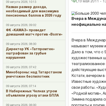
ЧИ
,
19 мая 2011 - 1
09 августа 2026, 10:13
Назван размер дохода,
необходимый для максимума
пенсионных баллов в 2026 году
Вчера в Междуна
неофициально на
09 августа 2026, 09:02
ФК «КАМАЗ» проведет
домашний матч против «Волги»
Вчера в Междунаро
09 августа 2026, 08:00
называют музеем и
Директор УК «Татпромтек»
Дело в том, что с 
оштрафован за грубые
нарушения
художественных шк
театрализованное 
09 августа 2026, 07:42
действующие выст
Минобороны: над Татарстаном
Кстати, вечером в
уничтожен беспилотник
Известные художни
09 августа 2026, 07:14
свои работы. «Худ
В Набережных Челнах утром
«Родной мотив», А
объявляли угрозу атаки БПЛА
Зимина подарила с
портреты и другие
09 августа 2026, 06:00