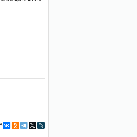
и
.
я: