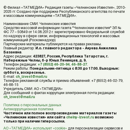
© Филиал «ТАТМЕДИА» Редакция газеты «Челнинские Известия», 2010-
2025 гг. Создано при поддержке Республиканского агентства по печати
и массовым коммуникациям «ТАТМЕДИА».
Наименование СМИ: Челнинские известия
Средство массовой информации газета "Челнинские известия" ЭЛ №
ФС 77 – 50849 от 14.08.2012 г. зарегистрировано Федеральной службой
по надзору в сфере связи, информационных технологий и массовых
коммуникаций (Роскомнадзор)
Партнерские материалы публикуются на правах рекламы.
Главный редактор:
И.о. главного редактора - Акуева Анжелика
Базаевна
.
Адрес редакции:
423827, Россия, Республика Татарстан, г.
Набережные Челны, б-р Юных Ленинцев, д. 9.
Телефон редакции:
+7 (8552) 46-20-94
,
46-88-27
.
Режим работы:
Понедельник–пятница с 8:30 до 17:00. Выходные:
суббота, воскресенье.
E-mail:
ch_izvest@mail.ru
Телефон рекламной службы и приема объявлений: +7 (8552) 46-02-79,
46-88-15
Учредитель СМИ: АО «ТАТМЕДИА»
Для сообщений о фактах коррупции электронная почта редакции:
ch_izvest@mail.ru
Политика о персональных данных
Антикоррупционная политика
Частичное или полное воспроизведение материалов газеты
«Челнинские известия» или сайта
chelny-izvest.ru
возможно
только при наличии гиперссылки.
АО «ТАТМЕДИА» использует «cookie»
для персонализации сервисов и