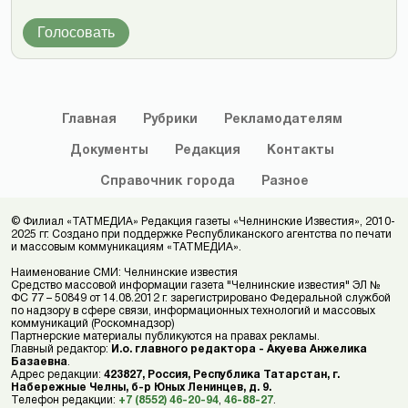
Голосовать
Главная
Рубрики
Рекламодателям
Документы
Редакция
Контакты
Справочник
города
Разное
© Филиал «ТАТМЕДИА» Редакция газеты «Челнинские Известия», 2010-
2025 гг. Создано при поддержке Республиканского агентства по печати
и массовым коммуникациям «ТАТМЕДИА».
Наименование СМИ: Челнинские известия
Средство массовой информации газета "Челнинские известия" ЭЛ №
ФС 77 – 50849 от 14.08.2012 г. зарегистрировано Федеральной службой
по надзору в сфере связи, информационных технологий и массовых
коммуникаций (Роскомнадзор)
Партнерские материалы публикуются на правах рекламы.
Главный редактор:
И.о. главного редактора - Акуева Анжелика
Базаевна
.
Адрес редакции:
423827, Россия, Республика Татарстан, г.
Набережные Челны, б-р Юных Ленинцев, д. 9.
Телефон редакции:
+7 (8552) 46-20-94
,
46-88-27
.