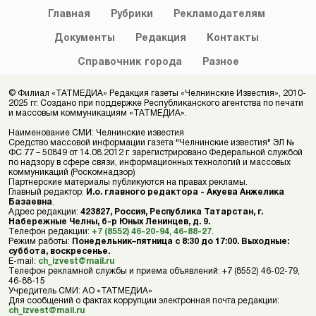
Главная
Рубрики
Рекламодателям
Документы
Редакция
Контакты
Справочник
города
Разное
© Филиал «ТАТМЕДИА» Редакция газеты «Челнинские Известия», 2010-
2025 гг. Создано при поддержке Республиканского агентства по печати
и массовым коммуникациям «ТАТМЕДИА».
Наименование СМИ: Челнинские известия
Средство массовой информации газета "Челнинские известия" ЭЛ №
ФС 77 – 50849 от 14.08.2012 г. зарегистрировано Федеральной службой
по надзору в сфере связи, информационных технологий и массовых
коммуникаций (Роскомнадзор)
Партнерские материалы публикуются на правах рекламы.
Главный редактор:
И.о. главного редактора - Акуева Анжелика
Базаевна
.
Адрес редакции:
423827, Россия, Республика Татарстан, г.
Набережные Челны, б-р Юных Ленинцев, д. 9.
Телефон редакции:
+7 (8552) 46-20-94
,
46-88-27
.
Режим работы:
Понедельник–пятница с 8:30 до 17:00. Выходные:
суббота, воскресенье.
E-mail:
ch_izvest@mail.ru
Телефон рекламной службы и приема объявлений: +7 (8552) 46-02-79,
46-88-15
Учредитель СМИ: АО «ТАТМЕДИА»
Для сообщений о фактах коррупции электронная почта редакции:
ch_izvest@mail.ru