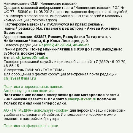
Наименование СМИ: Челнинские известия
Средство массовой информации газета "Челнинские известия" ЭЛ №
ФС 77 – 50849 от 14.08.2012 г. зарегистрировано Федеральной службой
по надзору в сфере связи, информационных технологий и массовых
коммуникаций (Роскомнадзор)
Партнерские материалы публикуются на правах рекламы.
Главный редактор:
И.о. главного редактора - Акуева Анжелика
Базаевна
.
Адрес редакции:
423827, Россия, Республика Татарстан, г.
Набережные Челны, б-р Юных Ленинцев, д. 9.
Телефон редакции:
+7 (8552) 46-20-94
,
46-88-27
.
Режим работы:
Понедельник–пятница с 8:30 до 17:00. Выходные:
суббота, воскресенье.
E-mail:
ch_izvest@mail.ru
Телефон рекламной службы и приема объявлений: +7 (8552) 46-02-79,
46-88-15
Учредитель СМИ: АО «ТАТМЕДИА»
Для сообщений о фактах коррупции электронная почта редакции:
ch_izvest@mail.ru
Политика о персональных данных
Антикоррупционная политика
Частичное или полное воспроизведение материалов газеты
«Челнинские известия» или сайта
chelny-izvest.ru
возможно
только при наличии гиперссылки.
АО «ТАТМЕДИА» использует «cookie»
для персонализации сервисов и
удобства пользователей сайтом. Использование «cookie» можно
отменить в настройках браузера.
Политика конфиденциальности