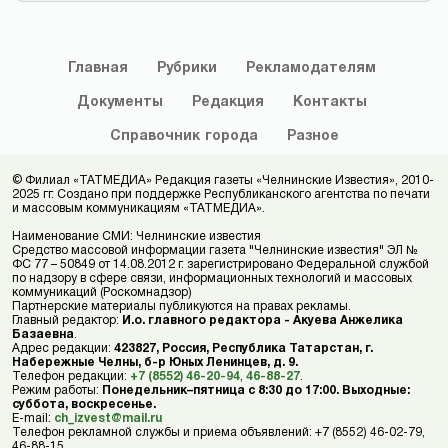
Главная
Рубрики
Рекламодателям
Документы
Редакция
Контакты
Справочник
города
Разное
© Филиал «ТАТМЕДИА» Редакция газеты «Челнинские Известия», 2010-
2025 гг. Создано при поддержке Республиканского агентства по печати
и массовым коммуникациям «ТАТМЕДИА».
Наименование СМИ: Челнинские известия
Средство массовой информации газета "Челнинские известия" ЭЛ №
ФС 77 – 50849 от 14.08.2012 г. зарегистрировано Федеральной службой
по надзору в сфере связи, информационных технологий и массовых
коммуникаций (Роскомнадзор)
Партнерские материалы публикуются на правах рекламы.
Главный редактор:
И.о. главного редактора - Акуева Анжелика
Базаевна
.
Адрес редакции:
423827, Россия, Республика Татарстан, г.
Набережные Челны, б-р Юных Ленинцев, д. 9.
Телефон редакции:
+7 (8552) 46-20-94
,
46-88-27
.
Режим работы:
Понедельник–пятница с 8:30 до 17:00. Выходные:
суббота, воскресенье.
E-mail:
ch_izvest@mail.ru
Телефон рекламной службы и приема объявлений: +7 (8552) 46-02-79,
46-88-15