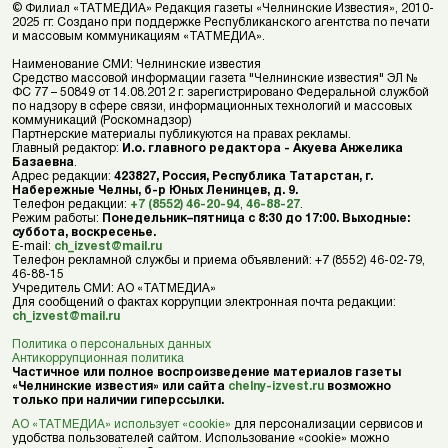
© Филиал «ТАТМЕДИА» Редакция газеты «Челнинские Известия», 2010-
2025 гг. Создано при поддержке Республиканского агентства по печати
и массовым коммуникациям «ТАТМЕДИА».
Наименование СМИ: Челнинские известия
Средство массовой информации газета "Челнинские известия" ЭЛ №
ФС 77 – 50849 от 14.08.2012 г. зарегистрировано Федеральной службой
по надзору в сфере связи, информационных технологий и массовых
коммуникаций (Роскомнадзор)
Партнерские материалы публикуются на правах рекламы.
Главный редактор:
И.о. главного редактора - Акуева Анжелика
Базаевна
.
Адрес редакции:
423827, Россия, Республика Татарстан, г.
Набережные Челны, б-р Юных Ленинцев, д. 9.
Телефон редакции:
+7 (8552) 46-20-94
,
46-88-27
.
Режим работы:
Понедельник–пятница с 8:30 до 17:00. Выходные:
суббота, воскресенье.
E-mail:
ch_izvest@mail.ru
Телефон рекламной службы и приема объявлений: +7 (8552) 46-02-79,
46-88-15
Учредитель СМИ: АО «ТАТМЕДИА»
Для сообщений о фактах коррупции электронная почта редакции:
ch_izvest@mail.ru
Политика о персональных данных
Антикоррупционная политика
Частичное или полное воспроизведение материалов газеты
«Челнинские известия» или сайта
chelny-izvest.ru
возможно
только при наличии гиперссылки.
АО «ТАТМЕДИА» использует «cookie»
для персонализации сервисов и
удобства пользователей сайтом. Использование «cookie» можно