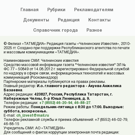
Главная
Рубрики
Рекламодателям
Документы
Редакция
Контакты
Справочник
города
Разное
© Филиал «ТАТМЕДИА» Редакция газеты «Челнинские Известия», 2010-
2025 гг. Создано при поддержке Республиканского агентства по печати
и массовым коммуникациям «ТАТМЕДИА».
Наименование СМИ: Челнинские известия
Средство массовой информации газета "Челнинские известия" ЭЛ №
ФС 77 – 50849 от 14.08.2012 г. зарегистрировано Федеральной службой
по надзору в сфере связи, информационных технологий и массовых
коммуникаций (Роскомнадзор)
Партнерские материалы публикуются на правах рекламы.
Главный редактор:
И.о. главного редактора - Акуева Анжелика
Базаевна
.
Адрес редакции:
423827, Россия, Республика Татарстан, г.
Набережные Челны, б-р Юных Ленинцев, д. 9.
Телефон редакции:
+7 (8552) 46-20-94
,
46-88-27
.
Режим работы:
Понедельник–пятница с 8:30 до 17:00. Выходные:
суббота, воскресенье.
E-mail:
ch_izvest@mail.ru
Телефон рекламной службы и приема объявлений: +7 (8552) 46-02-79,
46-88-15
Учредитель СМИ: АО «ТАТМЕДИА»
Для сообщений о фактах коррупции электронная почта редакции: