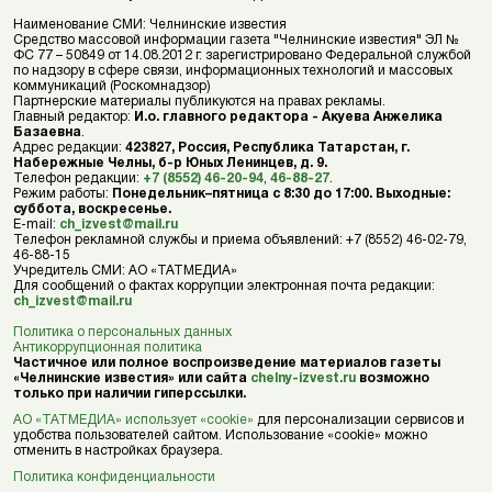
Наименование СМИ: Челнинские известия
Средство массовой информации газета "Челнинские известия" ЭЛ №
ФС 77 – 50849 от 14.08.2012 г. зарегистрировано Федеральной службой
по надзору в сфере связи, информационных технологий и массовых
коммуникаций (Роскомнадзор)
Партнерские материалы публикуются на правах рекламы.
Главный редактор:
И.о. главного редактора - Акуева Анжелика
Базаевна
.
Адрес редакции:
423827, Россия, Республика Татарстан, г.
Набережные Челны, б-р Юных Ленинцев, д. 9.
Телефон редакции:
+7 (8552) 46-20-94
,
46-88-27
.
Режим работы:
Понедельник–пятница с 8:30 до 17:00. Выходные:
суббота, воскресенье.
E-mail:
ch_izvest@mail.ru
Телефон рекламной службы и приема объявлений: +7 (8552) 46-02-79,
46-88-15
Учредитель СМИ: АО «ТАТМЕДИА»
Для сообщений о фактах коррупции электронная почта редакции:
ch_izvest@mail.ru
Политика о персональных данных
Антикоррупционная политика
Частичное или полное воспроизведение материалов газеты
«Челнинские известия» или сайта
chelny-izvest.ru
возможно
только при наличии гиперссылки.
АО «ТАТМЕДИА» использует «cookie»
для персонализации сервисов и
удобства пользователей сайтом. Использование «cookie» можно
отменить в настройках браузера.
Политика конфиденциальности