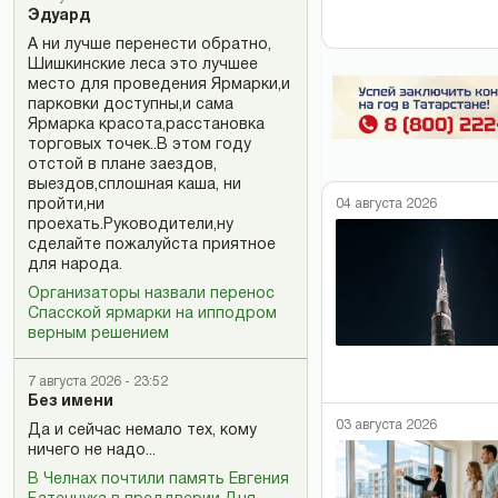
Эдуард
А ни лучше перенести обратно,
Шишкинские леса это лучшее
место для проведения Ярмарки,и
парковки доступны,и сама
Ярмарка красота,расстановка
торговых точек..В этом году
отстой в плане заездов,
выездов,сплошная каша, ни
пройти,ни
04 августа 2026
проехать.Руководители,ну
сделайте пожалуйста приятное
для народа.
Организаторы назвали перенос
Спасской ярмарки на ипподром
верным решением
7 августа 2026 - 23:52
Без имени
03 августа 2026
Да и сейчас немало тех, кому
ничего не надо...
В Челнах почтили память Евгения