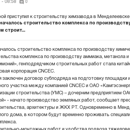
 - 08:58
0
началось строительство комплекса по производств
м строит...
чалось строительство комплекса по производству химиче
ельства комплекса по производству аммиака, метанола и
моний», генподрядчиком строительных работ стала китай
говая корпорация CNCEC.
 заключен договор субподряда на подготовку площадки 
ного участка между компанией CNCEC и ОАО «Камгэсэнер
изации строительства (УМС) – дочерним предприятием О
й» - начато производство земляных работ, сообщает пре
оительства, архитектуры и ЖКХ РТ. Одновременно в Менд
ого дома, в котором будут временно проживать специали
плекса.
оительно-монтажных работ и удобства подвоза тяжелове