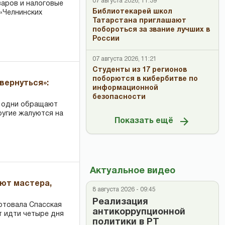
07 августа 2026, 11:39
варов и налоговые
Библиотекарей школ
«Челнинских
Татарстана приглашают
побороться за звание лучших в
России
07 августа 2026, 11:21
Студенты из 17 регионов
поборются в кибербитве по
вернуться»:
информационной
безопасности
: одни обращают
ругие жалуются на
Показать ещё
Актуальное видео
ают мастера,
8 августа 2026 - 09:45
Реализация
ртовала Спасская
антикоррупционной
т идти четыре дня
политики в РТ