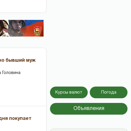
 но бывший муж
 Головина
Курсы валют
Погода
Объявления
дня покупает