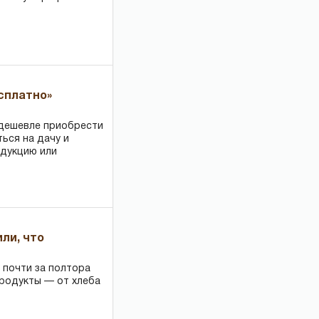
есплатно»
 дешевле приобрести
ться на дачу и
одукцию или
или, что
 почти за полтора
продукты — от хлеба