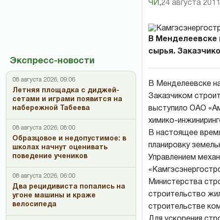
ЧИ
,
24 августа 2011
В Менделеевске 
сырья. Заказчико
Экспресс-новости
08 августа 2026, 09:06
В Менделеевске на
Летняя площадка с диджей-
Заказчиком строит
сетами и играми появится на
выступило ОАО «Ам
набережной Табеева
химико-инжинирин
08 августа 2026, 08:00
В настоящее время
Образцовое и недопустимое: в
планировку земель
школах начнут оценивать
поведение учеников
Управлением механ
«Камгэсэнергостро
08 августа 2026, 06:00
Министерства стр
Два рецидивиста попались на
строительство жил
угоне машины и краже
велосипеда
строительстве ком
Для ускорения стр