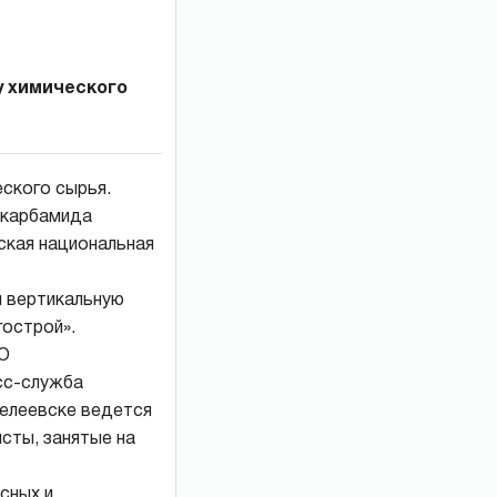
у химического
ского сырья.
 карбамида
ская национальная
и вертикальную
гострой».
АО
сс-служба
елеевске ведется
сты, занятые на
сных и