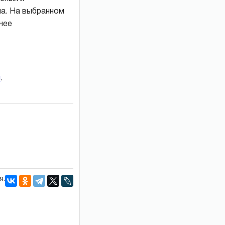
ла. На выбранном
чее
и
.
я: