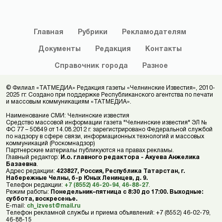
Главная
Рубрики
Рекламодателям
Документы
Редакция
Контакты
Справочник
города
Разное
© Филиал «ТАТМЕДИА» Редакция газеты «Челнинские Известия», 2010-
2025 гг. Создано при поддержке Республиканского агентства по печати
и массовым коммуникациям «ТАТМЕДИА».
Наименование СМИ: Челнинские известия
Средство массовой информации газета "Челнинские известия" ЭЛ №
ФС 77 – 50849 от 14.08.2012 г. зарегистрировано Федеральной службой
по надзору в сфере связи, информационных технологий и массовых
коммуникаций (Роскомнадзор)
Партнерские материалы публикуются на правах рекламы.
Главный редактор:
И.о. главного редактора - Акуева Анжелика
Базаевна
.
Адрес редакции:
423827, Россия, Республика Татарстан, г.
Набережные Челны, б-р Юных Ленинцев, д. 9.
Телефон редакции:
+7 (8552) 46-20-94
,
46-88-27
.
Режим работы:
Понедельник–пятница с 8:30 до 17:00. Выходные:
суббота, воскресенье.
E-mail:
ch_izvest@mail.ru
Телефон рекламной службы и приема объявлений: +7 (8552) 46-02-79,
46-88-15