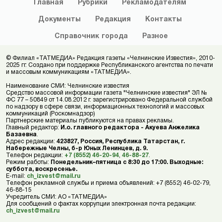
Главная
Рубрики
Рекламодателям
Документы
Редакция
Контакты
Справочник
города
Разное
© Филиал «ТАТМЕДИА» Редакция газеты «Челнинские Известия», 2010-
2025 гг. Создано при поддержке Республиканского агентства по печати
и массовым коммуникациям «ТАТМЕДИА».
Наименование СМИ: Челнинские известия
Средство массовой информации газета "Челнинские известия" ЭЛ №
ФС 77 – 50849 от 14.08.2012 г. зарегистрировано Федеральной службой
по надзору в сфере связи, информационных технологий и массовых
коммуникаций (Роскомнадзор)
Партнерские материалы публикуются на правах рекламы.
Главный редактор:
И.о. главного редактора - Акуева Анжелика
Базаевна
.
Адрес редакции:
423827, Россия, Республика Татарстан, г.
Набережные Челны, б-р Юных Ленинцев, д. 9.
Телефон редакции:
+7 (8552) 46-20-94
,
46-88-27
.
Режим работы:
Понедельник–пятница с 8:30 до 17:00. Выходные:
суббота, воскресенье.
E-mail:
ch_izvest@mail.ru
Телефон рекламной службы и приема объявлений: +7 (8552) 46-02-79,
46-88-15
Учредитель СМИ: АО «ТАТМЕДИА»
Для сообщений о фактах коррупции электронная почта редакции:
ch_izvest@mail.ru