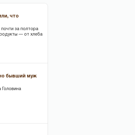
или, что
 почти за полтора
продукты — от хлеба
 но бывший муж
 Головина