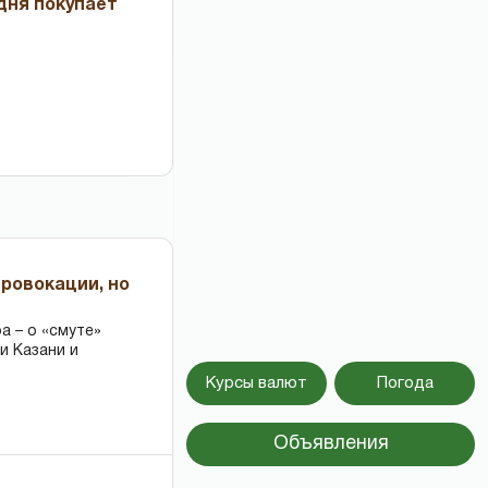
дня покупает
провокации, но
 – о «смуте»
и Казани и
Курсы валют
Погода
Объявления