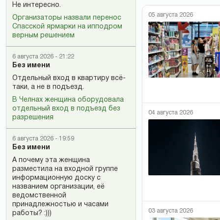
Не интересно.
05 августа 2026
Организаторы назвали перенос
Спасской ярмарки на ипподром
верным решением
6 августа 2026 - 21:22
Без имени
Отдельный вход в квартиру всё-
таки, а не в подъезд.
В Челнах женщина оборудовала
отдельный вход в подъезд без
04 августа 2026
разрешения
6 августа 2026 - 19:59
Без имени
А почему эта женщина
разместила на входной группе
информационную доску с
названием организации, её
ведомственной
принадлежностью и часами
03 августа 2026
работы? :)))