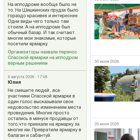
На ипподроме вообще было не
то. На Шишкинских прудах было
гораздо красивее и интереснее.
Одни виды чего только там
стоили. А на ипподроме был
обычный базар. И так считают
многие мои знакомые, которые
посетили ярмарку.
Организаторы назвали перенос
Спасской ярмарки на ипподром
30 июля 2026
верным решением
6 августа 2026 - 17:48
Юлия
Не смешите людей , все
участники Спасской ярмарки в
один голос высказывали свое
недовольство изменением места
проведения. Многие просто
остались в минусе продавцы от
29 июля 2026
того,что приехали на ярмарку за
многие км. Превратили ярмарку в
балаган и сабантуй.