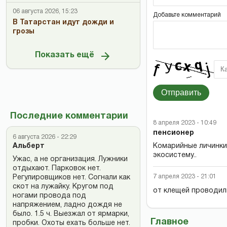
06 августа 2026, 15:23
Добавьте комментарий
В Татарстан идут дожди и
грозы
Показать ещё
Отправить
Последние комментарии
8 апреля 2023 - 10:49
пенсионер
6 августа 2026 - 22:29
Комарийные личинки
Альберт
экосистему..
Ужас, а не организация. Лужники
отдыхают. Парковок нет.
7 апреля 2023 - 21:01
Регулировщиков нет. Согнали как
скот на лужайку. Кругом под
от клещей проводил
ногами провода под
напряжением, ладно дождя не
было. 1.5 ч. Выезжал от ярмарки,
Главное
пробки. Охоты ехать больше нет.