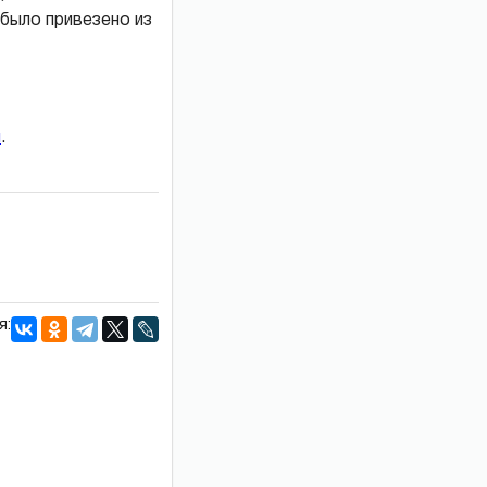
 было привезено из
и
.
я: