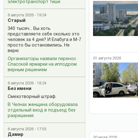
электротранспорт тише
6 августа 2026 - 19:24
Старый
340 тысяч... Вы хоть
представляете себе сколько это
человек за 4 дня? И Елабуга и М-7
просто бы остановились. Не
верю
01 августа 2026
Организаторы назвали перенос
Спасской ярмарки на ипподром
верным решением
6 августа 2026 - 18:24
Без имени
Смехотворный штраф.
В Челнах женщина оборудовала
отдельный вход в подъезд без
разрешения
6 августа 2026 - 17:55
Дамир
30 июля 2026