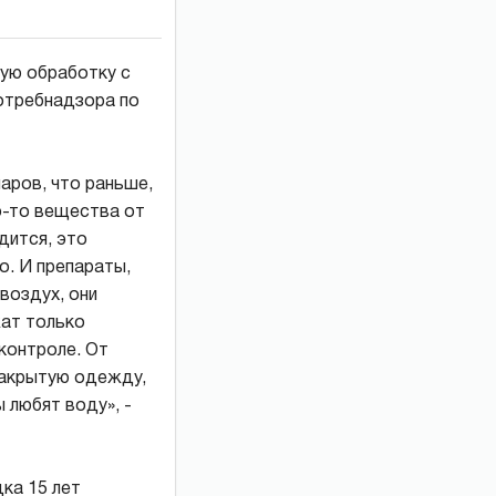
ную обработку с
отребнадзора по
аров, что раньше,
о-то вещества от
дится, это
. И препараты,
воздух, они
жат только
 контроле. От
закрытую одежду,
ы любят воду», -
ка 15 лет