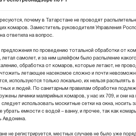
 в Роспотребнадзоре по РТ
ресуются, почему в Татарстане не проводят распылитель
их комаров. Заместитель руководителя Управления Росп
а ответила на вопрос.
предложения по проведению тотальной обработки от ком
, летал самолет, и за ним шлейфом было распыление каког
жалению, обработка от комаров, которые летают, не прово
чтожить летающее насекомое сложно и почти невозможно
ся, используются только локально, их нельзя распылять в 
тных и людей. По санитарным правилам обработке подле
ужены личинки малярийных комаров, у нас их 709, и они на
следует использовать москитные сетки на окна, носить 
 убрать емкости с водой – ванну, и прочее, так как комар
ь Авдонина.
ане не регистрируется, местных случаев не было уже поряд