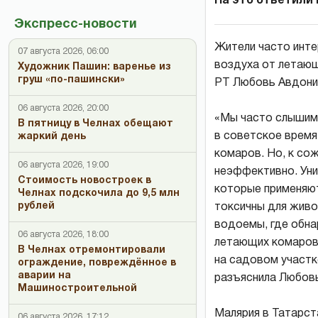
На это ответили
Экспресс-новости
Жители часто инте
07 августа 2026, 06:00
воздуха от летающ
Художник Пашин: варенье из
груш «по-пашински»
РТ Любовь Авдонин
06 августа 2026, 20:00
«Мы часто слышим 
В пятницу в Челнах обещают
в советское время
жаркий день
комаров. Но, к со
06 августа 2026, 19:00
неэффективно. Уни
Стоимость новостроек в
которые применяют
Челнах подскочила до 9,5 млн
рублей
токсичны для живо
водоемы, где обнар
06 августа 2026, 18:00
летающих комаров 
В Челнах отремонтировали
на садовом участке
ограждение, повреждённое в
аварии на
разъяснила Любов
Машиностроительной
Малярия в Татарст
06 августа 2026, 17:12