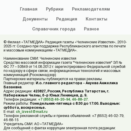
Главная
Рубрики
Рекламодателям
Документы
Редакция
Контакты
Справочник
города
Разное
© Филиал «ТАТМЕДИА» Редакция газеты «Челнинские Известия», 2010-
2025 гг. Создано при поддержке Республиканского агентства по печати
и массовым коммуникациям «ТАТМЕДИА».
Наименование СМИ: Челнинские известия
Средство массовой информации газета "Челнинские известия" ЭЛ №
ФС 77 – 50849 от 14.08.2012 г. зарегистрировано Федеральной службой
по надзору в сфере связи, информационных технологий и массовых
коммуникаций (Роскомнадзор)
Партнерские материалы публикуются на правах рекламы.
Главный редактор:
И.о. главного редактора - Акуева Анжелика
Базаевна
.
Адрес редакции:
423827, Россия, Республика Татарстан, г.
Набережные Челны, б-р Юных Ленинцев, д. 9.
Телефон редакции:
+7 (8552) 46-20-94
,
46-88-27
.
Режим работы:
Понедельник–пятница с 8:30 до 17:00. Выходные:
суббота, воскресенье.
E-mail:
ch_izvest@mail.ru
Телефон рекламной службы и приема объявлений: +7 (8552) 46-02-79,
46-88-15
Учредитель СМИ: АО «ТАТМЕДИА»
Для сообщений о фактах коррупции электронная почта редакции: