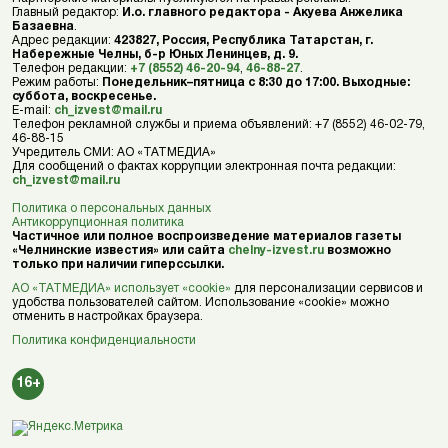
Главный редактор:
И.о. главного редактора - Акуева Анжелика
Базаевна
.
Адрес редакции:
423827, Россия, Республика Татарстан, г.
Набережные Челны, б-р Юных Ленинцев, д. 9.
Телефон редакции:
+7 (8552) 46-20-94
,
46-88-27
.
Режим работы:
Понедельник–пятница с 8:30 до 17:00. Выходные:
суббота, воскресенье.
E-mail:
ch_izvest@mail.ru
Телефон рекламной службы и приема объявлений: +7 (8552) 46-02-79,
46-88-15
Учредитель СМИ: АО «ТАТМЕДИА»
Для сообщений о фактах коррупции электронная почта редакции:
ch_izvest@mail.ru
Политика о персональных данных
Антикоррупционная политика
Частичное или полное воспроизведение материалов газеты
«Челнинские известия» или сайта
chelny-izvest.ru
возможно
только при наличии гиперссылки.
АО «ТАТМЕДИА» использует «cookie»
для персонализации сервисов и
удобства пользователей сайтом. Использование «cookie» можно
отменить в настройках браузера.
Политика конфиденциальности
16+