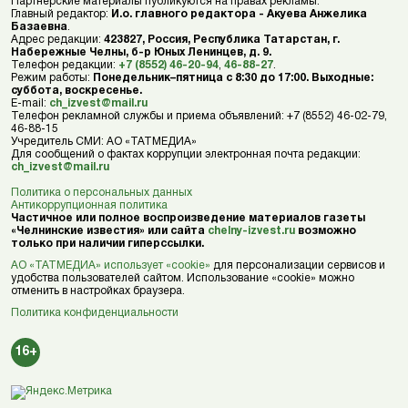
Партнерские материалы публикуются на правах рекламы.
Главный редактор:
И.о. главного редактора - Акуева Анжелика
Базаевна
.
Адрес редакции:
423827, Россия, Республика Татарстан, г.
Набережные Челны, б-р Юных Ленинцев, д. 9.
Телефон редакции:
+7 (8552) 46-20-94
,
46-88-27
.
Режим работы:
Понедельник–пятница с 8:30 до 17:00. Выходные:
суббота, воскресенье.
E-mail:
ch_izvest@mail.ru
Телефон рекламной службы и приема объявлений: +7 (8552) 46-02-79,
46-88-15
Учредитель СМИ: АО «ТАТМЕДИА»
Для сообщений о фактах коррупции электронная почта редакции:
ch_izvest@mail.ru
Политика о персональных данных
Антикоррупционная политика
Частичное или полное воспроизведение материалов газеты
«Челнинские известия» или сайта
chelny-izvest.ru
возможно
только при наличии гиперссылки.
АО «ТАТМЕДИА» использует «cookie»
для персонализации сервисов и
удобства пользователей сайтом. Использование «cookie» можно
отменить в настройках браузера.
Политика конфиденциальности
16+