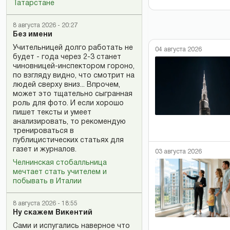
Татарстане
8 августа 2026 - 20:27
Без имени
Учительницей долго работать не
04 августа 2026
будет - года через 2-3 станет
чиновницей-инспектором гороно,
по взгляду видно, что смотрит на
людей сверху вниз... Впрочем,
может это тщательно сыгранная
роль для фото. И если хорошо
пишет тексты и умеет
анализировать, то рекомендую
тренироваться в
публицистических статьях для
газет и журналов.
03 августа 2026
Челнинская стобалльница
мечтает стать учителем и
побывать в Италии
8 августа 2026 - 18:55
Ну скажем Викентий
Сами и испугались наверное что