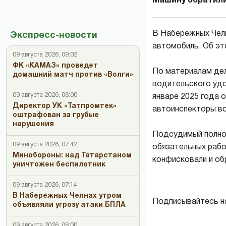
Машину обратили
В Набережных Челн
Экспресс-новости
автомобиль. Об эт
09 августа 2026, 09:02
ФК «КАМАЗ» проведет
По материалам дел
домашний матч против «Волги»
водительского удо
09 августа 2026, 08:00
январе 2025 года 
Директор УК «Татпромтек»
автоинспекторы во
оштрафован за грубые
нарушения
Подсудимый полнос
09 августа 2026, 07:42
обязательных рабо
Минобороны: над Татарстаном
конфисковали и об
уничтожен беспилотник
09 августа 2026, 07:14
В Набережных Челнах утром
Подписывайтесь н
объявляли угрозу атаки БПЛА
09 августа 2026, 06:00