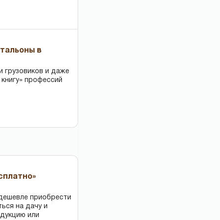
чтальоны в
и грузовиков и даже
 книгу» профессий
есплатно»
 дешевле приобрести
ться на дачу и
одукцию или