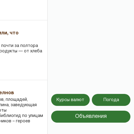
или, что
 почти за полтора
продукты — от хлеба
Челнов
ов, площадей,
Курсы валют
Погода
ллина, заведующая
оты
библиогид по улицам
Объявления
ников – героев