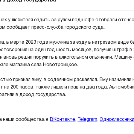
 в доход государства
ах у любителя ездить за рулем подшофе отобрали отече
ом сообщает пресс-служба городского суда.
а, в марте 2023 года мужчина за езду в нетрезвом виде б
стоверения на один год шесть месяцев, получил штраф в 3
он вновь решил порулить в алкогольном опьянении. Машину 
зле магазина села Новотроицкое.
тью признал вину, в содеянном раскаялся. Ему назначили 
т на 200 часов, также лишили прав на два года. Автомоби
ратили в доход государства.
а наши сообщества в
ВКонтакте
,
Telegram
,
Одноклассник