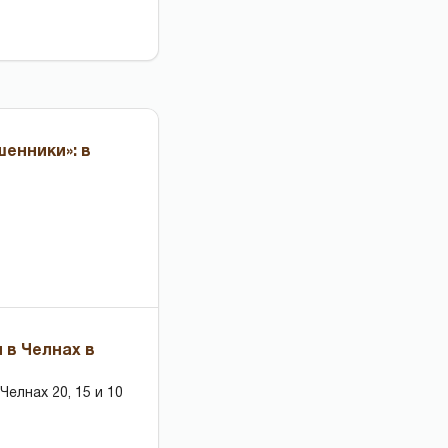
енники»: в
 в Челнах в
елнах 20, 15 и 10