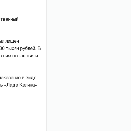
ственный
ыл лишен
0 тысяч рублей. В
с ним остановили
наказание в виде
ль «Лада Калина»
и
.