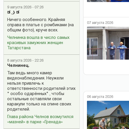
9 августа 2026 - 07:26
ಡ ͜ ʖ ಡ
Ничего особенного. Крайняя
07 августа 2026
справа в платье с ромбиками (на
общем фото), круче всех.
Челнинка вошла в число самых
красивых замужних женщин
Татарстана
8 августа 2026 - 22:26
Челнинец.
Там ведь много камер
видеонаблюдения. Неужели
нельзя привлечь к
ответственности родителей этих
" особо одарённых" , чтобы
06 августа 2026
остальные оставляли свои
каракули только на спине своих
родителей.
Глава района Челнов возмутился
«мазней» в парке «Гренада»