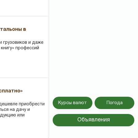
чтальоны в
и грузовиков и даже
 книгу» профессий
есплатно»
Курсы валют
Погода
 дешевле приобрести
ться на дачу и
одукцию или
Объявления