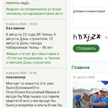
платить надо...
Аварию на полмиллиона устроил
Добавьте комментарий
челнинец на каршеринговом авто
8 августа 2026 - 16:59
Без имени
8 августа 22 года ХК Челны, 9
августа День строителя, 10
августа День города
Набережные Челны - 96 лет.
Отправить
Живые статуи, фотовыставка и
«Отпетые мошенники»: в Челнах
отметили День строителя
Главное
8 августа 2026 - 16:38
пенсионер
07 августа 2026
Мне как то кажется это уже
было.Вспомнил!Это
Осел,Козел,Косолапый Мишка и
вроде бы Мартышка составили
квартет.И все у них вроде бы
было,и искрипки и альты.И как бы