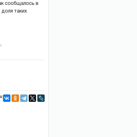
Как сообщалось в
 доля таких
и
.
я: