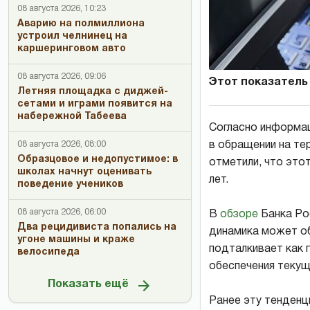
08 августа 2026, 10:23
Аварию на полмиллиона
устроил челнинец на
каршеринговом авто
08 августа 2026, 09:06
Этот показатель
Летняя площадка с диджей-
сетами и играми появится на
набережной Табеева
Согласно информац
08 августа 2026, 08:00
в обращении на тер
Образцовое и недопустимое: в
отметили, что это
школах начнут оценивать
лет.
поведение учеников
08 августа 2026, 06:00
В
обзоре
Банка Ро
Два рецидивиста попались на
динамика может об
угоне машины и краже
подталкивает как 
велосипеда
обеспечения текущ
Показать ещё
Ранее эту тенденц