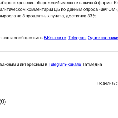
ыбирали хранение сбережений именно в наличной форме. 
алитическом комментарии ЦБ по данным опроса «инФОМ»,
выросла на 3 процентных пункта, достигнув 33%.
а наши сообщества в
ВКонтакте
,
Telegram
,
Одноклассник
 важным и интересным в
Telegram-канале
Татмедиа
Поделитьс
0)