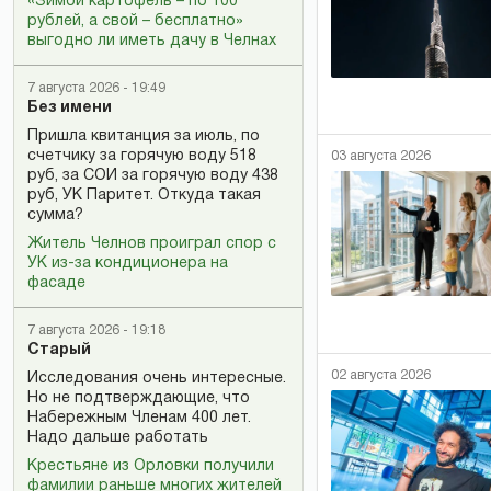
«Зимой картофель – по 100
рублей, а свой – бесплатно»
выгодно ли иметь дачу в Челнах
7 августа 2026 - 19:49
Без имени
Пришла квитанция за июль, по
счетчику за горячую воду 518
03 августа 2026
руб, за СОИ за горячую воду 438
руб, УК Паритет. Откуда такая
сумма?
Житель Челнов проиграл спор с
УК из-за кондиционера на
фасаде
7 августа 2026 - 19:18
Старый
02 августа 2026
Исследования очень интересные.
Но не подтверждающие, что
Набережным Членам 400 лет.
Надо дальше работать
Крестьяне из Орловки получили
фамилии раньше многих жителей