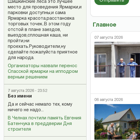
Шишкинские леса это лучшее
место для проведения Ярмарки,и
парковки доступны,и сама
Ярмарка красота,расстановка
торговых точек..В этом году
Главное
отстой в плане заездов,
выездов,сплошная каша, ни
07 августа 2026
пройти,ни
проехать.Руководители,ну
сделайте пожалуйста приятное
для народа.
Организаторы назвали перенос
Спасской ярмарки на ипподром
верным решением
7 августа 2026 - 23:52
Без имени
06 августа 2026
Да и сейчас немало тех, кому
ничего не надо...
В Челнах почтили память Евгения
Батенчука в преддверии Дня
строителя