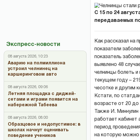
С 15 по 24 авгус
передаваемых по
Как рассказал на 
Экспресс-новости
показатели заболе
показатель заболе
08 августа 2026, 10:23
Аварию на полмиллиона
выявлено 48 случае
устроил челнинец на
челнинцы болеть и 
каршеринговом авто
текущем году – 21
08 августа 2026, 09:06
чесотке и другим 
Летняя площадка с диджей-
Кстати, по статдан
сетами и играми появится на
возрасте от 20 до 
набережной Табеева
Также И. Миннулин
08 августа 2026, 08:00
работает кабинет 
Образцовое и недопустимое: в
период проведения
школах начнут оценивать
на которую можно 
поведение учеников