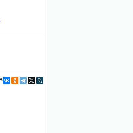
и
.
я: