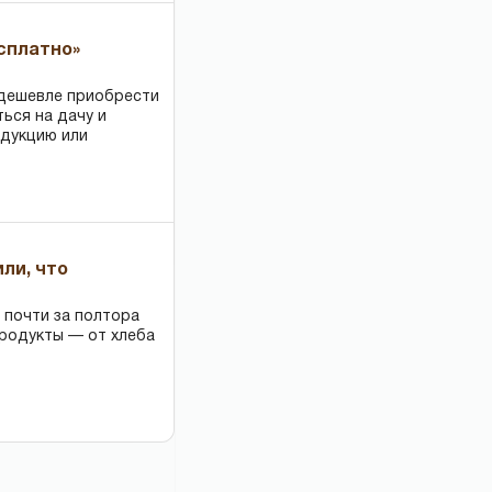
есплатно»
 дешевле приобрести
ться на дачу и
одукцию или
или, что
 почти за полтора
продукты — от хлеба