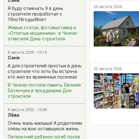
Саня
06 августа 2026
Я буду отмечать 9 в день
строителя проработал с
70по18годы48лет
Живые статуи, фотовыставка и
«Отпетые мошенники»: в Челнах
отметили День строителя
8 августа 2026 - 10:16
Саня
А для строителей простых в день
05 августа 2026
строителя что хоть бы встреча
кто жил во временных поселках
В Челнах почтили память Евгения
Батенчука в преддверии Дня
строителя
8 августа 2026 - 10:08
Лёва
Очень жаль малыша! А родителям
слёзы на всю оставшуюся жизнь.
Пятилетний ребенок погиб после