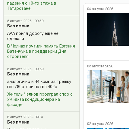
падения с 10-го этажа в
Татарстане
04 августа 2026
8 августа 2026 - 09:59
Без имени
ААА понял дорогу ещё не
сделали.
В Челнах почтили память Евгения
Батенчука в преддверии Дня
строителя
03 августа 2026
8 августа 2026 - 09:39
Без имени
аналогично в 44 комп.за трёшку
гвс 780р .сои на гвс 402р
Житель Челнов проиграл спор с
УК из-за кондиционера на
фасаде
8 августа 2026 - 09:04
Без имени
02 августа 2026