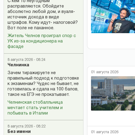
С кем то неугодным
расправляются. Обойдите
абсолютно любой дом, и вуаля-
источник дохода в виде
штрафов. Кому идут- налоговой?
Вот поле не паханное.
Житель Челнов проиграл спор с
УК из-за кондиционера на
фасаде
8 августа 2026 - 08:24
Челнинка
01 августа 2026
Зачем тиражируете не
правильный подход к подготовке
к экзаменам? Чудес не бывает, не
готовилась и сдала на 100 балов,
такое на ЕГЭ не прокатывает.
Челнинская стобалльница
мечтает стать учителем и
побывать в Италии
8 августа 2026 - 08:22
Без имени
01 августа 2026