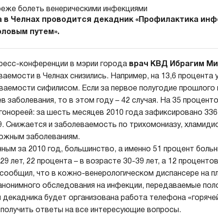
та в Челнах проводится декадник «Профилактика инф
ловым путем».
пресс-конференции в мэрии города
врач КВД Ибрагим М
ваемости в Челнах снизились. Например, на 13,6 процента
ваемости сифилисом. Если за первое полугодие прошлого
в заболевания, то в этом году – 42 случая. На 35 процент
гонореей: за шесть месяцев 2010 года зафиксировано 336 
9. Снижается и заболеваемость по трихомониазу, хламидиоз
кожным заболеваниям.
ным за 2010 год, большинство, а именно 51 процент больн
29 лет, 22 процента – в возрасте 30-39 лет, а 12 процентов 
 сообщил, что в кожно-венерологическом диспансере на п
анонимного обследования на инфекции, передаваемые поло
 декадника будет организована работа телефона «горячей
получить ответы на все интересующие вопросы.