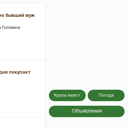
 но бывший муж
 Головина
дня покупает
Курсы валют
Погода
Объявления