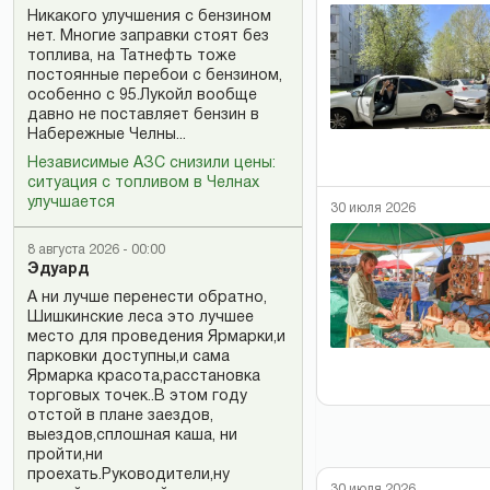
Никакого улучшения с бензином
нет. Многие заправки стоят без
топлива, на Татнефть тоже
постоянные перебои с бензином,
особенно с 95.Лукойл вообще
давно не поставляет бензин в
Набережные Челны...
Независимые АЗС снизили цены:
ситуация с топливом в Челнах
улучшается
30 июля 2026
8 августа 2026 - 00:00
Эдуард
А ни лучше перенести обратно,
Шишкинские леса это лучшее
место для проведения Ярмарки,и
парковки доступны,и сама
Ярмарка красота,расстановка
торговых точек..В этом году
отстой в плане заездов,
выездов,сплошная каша, ни
пройти,ни
проехать.Руководители,ну
30 июля 2026