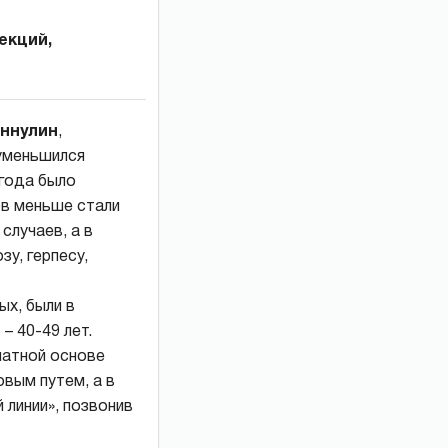
екций,
иннулин
,
 уменьшился
 года было
ов меньше стали
случаев, а в
у, герпесу,
ых, были в
– 40-49 лет.
латной основе
вым путем, а в
 линии», позвонив