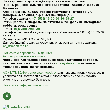
Партнерские материалы публикуются на правах рекламы.
Главный редактор:
И.о. главного редактора - Акуева Анжелика
Базаевна
.
Адрес редакции:
423827, Россия, Республика Татарстан, г.
Набережные Челны, б-р Юных Ленинцев, д. 9.
Телефон редакции:
+7 (8552) 46-20-94
,
46-88-27
.
Режим работы:
Понедельник–пятница с 8:30 до 17:00. Выходные:
суббота, воскресенье.
E-mail:
ch_izvest@mail.ru
Телефон рекламной службы и приема объявлений: +7 (8552) 46-02-79,
46-88-15
Учредитель СМИ: АО «ТАТМЕДИА»
Для сообщений о фактах коррупции электронная почта редакции:
ch_izvest@mail.ru
Политика о персональных данных
Антикоррупционная политика
Частичное или полное воспроизведение материалов газеты
«Челнинские известия» или сайта
chelny-izvest.ru
возможно
только при наличии гиперссылки.
АО «ТАТМЕДИА» использует «cookie»
для персонализации сервисов и
удобства пользователей сайтом. Использование «cookie» можно
отменить в настройках браузера.
Политика конфиденциальности
16+