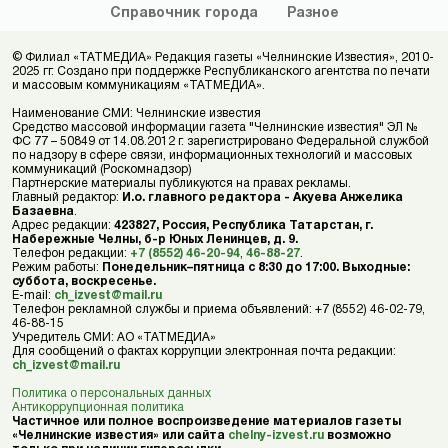
Справочник
города
Разное
© Филиал «ТАТМЕДИА» Редакция газеты «Челнинские Известия», 2010-
2025 гг. Создано при поддержке Республиканского агентства по печати
и массовым коммуникациям «ТАТМЕДИА».
Наименование СМИ: Челнинские известия
Средство массовой информации газета "Челнинские известия" ЭЛ №
ФС 77 – 50849 от 14.08.2012 г. зарегистрировано Федеральной службой
по надзору в сфере связи, информационных технологий и массовых
коммуникаций (Роскомнадзор)
Партнерские материалы публикуются на правах рекламы.
Главный редактор:
И.о. главного редактора - Акуева Анжелика
Базаевна
.
Адрес редакции:
423827, Россия, Республика Татарстан, г.
Набережные Челны, б-р Юных Ленинцев, д. 9.
Телефон редакции:
+7 (8552) 46-20-94
,
46-88-27
.
Режим работы:
Понедельник–пятница с 8:30 до 17:00. Выходные:
суббота, воскресенье.
E-mail:
ch_izvest@mail.ru
Телефон рекламной службы и приема объявлений: +7 (8552) 46-02-79,
46-88-15
Учредитель СМИ: АО «ТАТМЕДИА»
Для сообщений о фактах коррупции электронная почта редакции:
ch_izvest@mail.ru
Политика о персональных данных
Антикоррупционная политика
Частичное или полное воспроизведение материалов газеты
«Челнинские известия» или сайта
chelny-izvest.ru
возможно