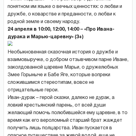
понятном им языке о вечных ценностях: о любви и
дружбе, о коварстве и преданности, о любви к
родной земле и своему народу.
24 апреля в 10:00, 12:00, 14:00 – «Про Ивана-
дурака и Марью-царевну» (3+)
Необыкновенная сказочная история о дружбе и
взаимовыручке, о добром отзывчивом парне Иване,
заколдованной царевне Марьи, о дружелюбных
Змее Горыныче и Бабе Яге, которые вопреки
сложившимся стереотипам, вовсе не
отрицательные герои.
Иван-дурак – герой сказки, далеко не дурак, а
ловкий крестьянский парень, от всей души
желающий помочь полюбившейся ему царевне, в то
время как его вероломный старший брат жаждет
получить лишь полцарства. Иван пускается в
опасное путешествие за живой водой, еще не