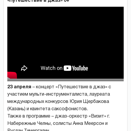
«Путешествие в джаз» 0+
23 апреля
– концерт «Путешествие в джаз» с
участием мульти-инструменталиста, лауреата
международных конкурсов Юрия Щербакова
(Казань) и квинтета саксофонистов.
Также в программе – джаз-оркестр «Визит» г.
Набережные Челны, солисты Анна Меерсон и
Руслан Тимергалин.