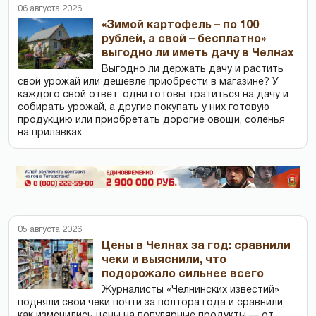
06 августа 2026
«Зимой картофель – по 100
рублей, а свой – бесплатно»
выгодно ли иметь дачу в Челнах
Выгодно ли держать дачу и растить
свой урожай или дешевле приобрести в магазине? У
каждого свой ответ: одни готовы тратиться на дачу и
собирать урожай, а другие покупать у них готовую
продукцию или приобретать дорогие овощи, соленья
на прилавках
05 августа 2026
Цены в Челнах за год: сравнили
чеки и выяснили, что
подорожало сильнее всего
Журналисты «Челнинских известий»
подняли свои чеки почти за полтора года и сравнили,
как изменились цены на популярные продукты — от