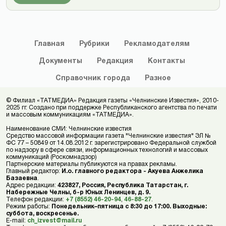
Главная
Рубрики
Рекламодателям
Документы
Редакция
Контакты
Справочник
города
Разное
© Филиал «ТАТМЕДИА» Редакция газеты «Челнинские Известия», 2010-
2025 гг. Создано при поддержке Республиканского агентства по печати
и массовым коммуникациям «ТАТМЕДИА».
Наименование СМИ: Челнинские известия
Средство массовой информации газета "Челнинские известия" ЭЛ №
ФС 77 – 50849 от 14.08.2012 г. зарегистрировано Федеральной службой
по надзору в сфере связи, информационных технологий и массовых
коммуникаций (Роскомнадзор)
Партнерские материалы публикуются на правах рекламы.
Главный редактор:
И.о. главного редактора - Акуева Анжелика
Базаевна
.
Адрес редакции:
423827, Россия, Республика Татарстан, г.
Набережные Челны, б-р Юных Ленинцев, д. 9.
Телефон редакции:
+7 (8552) 46-20-94
,
46-88-27
.
Режим работы:
Понедельник–пятница с 8:30 до 17:00. Выходные:
суббота, воскресенье.
E-mail:
ch_izvest@mail.ru