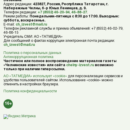
Базаевна
.
Адрес редакции:
423827, Россия, Республика Татарстан, г.
Набережные Челны, б-р Юных Ленинцев, д. 9.
Телефон редакции:
+7 (8552) 46-20-94
,
46-88-27
.
Режим работы:
Понедельник–пятница с 8:30 до 17:00. Выходные:
суббота, воскресенье.
E-mail:
ch_izvest@mail.ru
Телефон рекламной службы и приема объявлений: +7 (8552) 46-02-79,
46-88-15
Учредитель СМИ: АО «ТАТМЕДИА»
Для сообщений о фактах коррупции электронная почта редакции:
ch_izvest@mail.ru
Политика о персональных данных
Антикоррупционная политика
Частичное или полное воспроизведение материалов газеты
«Челнинские известия» или сайта
chelny-izvest.ru
возможно
только при наличии гиперссылки.
АО «ТАТМЕДИА» использует «cookie»
для персонализации сервисов и
удобства пользователей сайтом. Использование «cookie» можно
отменить в настройках браузера.
Политика конфиденциальности
16+