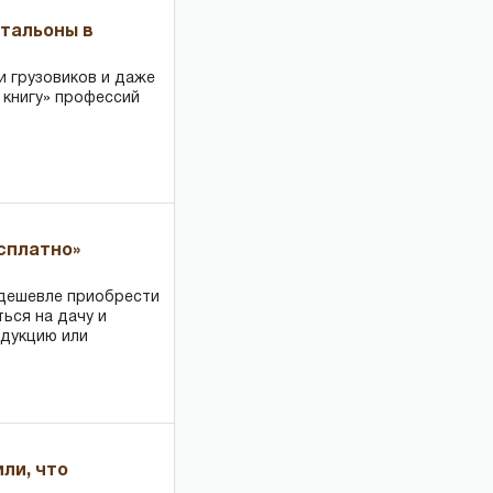
чтальоны в
и грузовиков и даже
 книгу» профессий
есплатно»
 дешевле приобрести
ться на дачу и
одукцию или
или, что