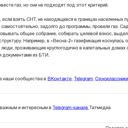
вести газ, но они не подходят под этот критерий.
 если взять СНТ, не находящиеся в границах населенных п
ни самостоятельно, задолго до программы, провели газ. С
овывать общее собрание, собирать целевой взнос, выде
структуру. Например, в «Весна-2» газификация коснулась 
ь люди, проживающие круглогодично в капитальных домах 
документами из БТИ.
а наши сообщества в
ВКонтакте
,
Telegram
,
Одноклассник
 важным и интересным в
Telegram-канале
Татмедиа