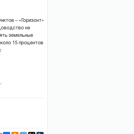
унктов – «Горизонт»
адоводство не
лять земельные
около 15 процентов
с
и
.