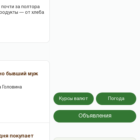
 почти за полтора
продукты — от хлеба
 но бывший муж
 Головина
Курсы валют
Погода
Объявления
дня покупает