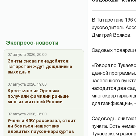
Садоводы Челнов
В Татарстане 196 
руководитель Асс
Дмитрий Волков.
Экспресс-новости
Садовых товарищес
07 августа 2026, 20:00
Зонты снова понадобятся:
«Говоря по Тукаевс
Татарстан ждут дождливые
выходные
данной программы.
населенного пункт
07 августа 2026, 19:00
находится два сад
Крестьяне из Орловки
многоквартирных д
получили фамилии раньше
многих жителей России
для газификации», 
07 августа 2026, 18:00
Садоводы считают,
Ученый КФУ рассказал, стоит
пункта. Есть нема
ли бояться нашествия
ядовитых пауков-каракуртов
Тукаевском районе