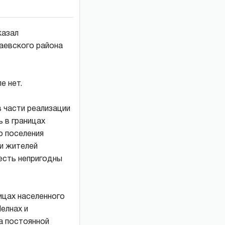
казал
аевского района
е нет.
в части реализации
 в границах
о поселения
и жителей
есть непригодны
ицах населенного
елнах и
а постоянной