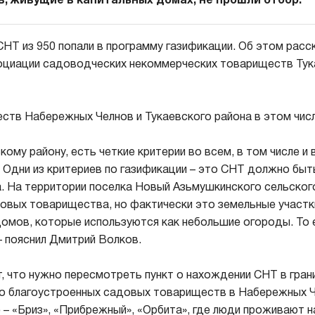
, живущие в капитальных домах, не прошли отбор.
СНТ из 950 попали в программу газификации. Об этом расс
оциации садоводческих некоммерческих товариществ Тук
тв Набережных Челнов и Тукаевского района в этом числ
кому району, есть четкие критерии во всем, в том числе и 
 Одни из критериев по газификации – это СНТ должно быть
а. На территории поселка Новый Азьмушкинского сельског
овых товарищества, но фактически это земельные участк
омов, которые используются как небольшие огороды. То 
– пояснил Дмитрий Волков.
 что нужно пересмотреть пункт о нахождении СНТ в гран
ло благоустроенных садовых товариществ в Набережных Ч
 – «Бриз», «Прибрежный», «Орбита», где люди проживают н