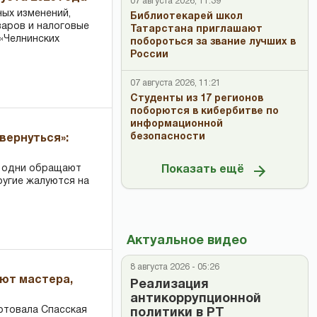
07 августа 2026, 11:39
ных изменений,
Библиотекарей школ
варов и налоговые
Татарстана приглашают
«Челнинских
побороться за звание лучших в
России
07 августа 2026, 11:21
Студенты из 17 регионов
поборются в кибербитве по
информационной
безопасности
вернуться»:
: одни обращают
Показать ещё
ругие жалуются на
Актуальное видео
8 августа 2026 - 05:26
ают мастера,
Реализация
антикоррупционной
ртовала Спасская
политики в РТ