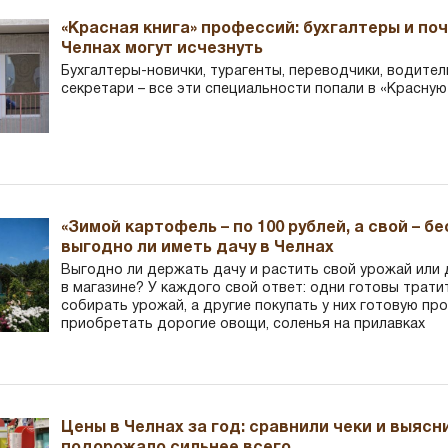
«Красная книга» профессий: бухгалтеры и по
Челнах могут исчезнуть
Бухгалтеры-новички, тур­агенты, переводчики, водител
секретари – все эти специальности попали в «Красную
«Зимой картофель – по 100 рублей, а свой – б
выгодно ли иметь дачу в Челнах
Выгодно ли держать дачу и растить свой урожай или
в магазине? У каждого свой ответ: одни готовы трати
собирать урожай, а другие покупать у них готовую пр
приобретать дорогие овощи, соленья на прилавках
Цены в Челнах за год: сравнили чеки и выясн
подорожало сильнее всего