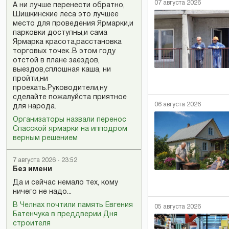
07 августа 2026
А ни лучше перенести обратно,
Шишкинские леса это лучшее
место для проведения Ярмарки,и
парковки доступны,и сама
Ярмарка красота,расстановка
торговых точек..В этом году
отстой в плане заездов,
выездов,сплошная каша, ни
пройти,ни
проехать.Руководители,ну
сделайте пожалуйста приятное
06 августа 2026
для народа.
Организаторы назвали перенос
Спасской ярмарки на ипподром
верным решением
7 августа 2026 - 23:52
Без имени
Да и сейчас немало тех, кому
ничего не надо...
В Челнах почтили память Евгения
05 августа 2026
Батенчука в преддверии Дня
строителя