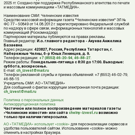
2025 гг. Создано при поддержке Республиканского агентства по печати
и массовым коммуникациям «ТАТМЕДИА».
Наименование СМИ: Челнинские известия
Средство массовой информации газета "Челнинские известия" ЭЛ №
ФС 77 – 50849 от 14.08.2012 г. зарегистрировано Федеральной службой
по надзору в сфере связи, информационных технологий и массовых
коммуникаций (Роскомнадзор)
Партнерские материалы публикуются на правах рекламы.
Главный редактор:
И.о. главного редактора - Акуева Анжелика
Базаевна
.
Адрес редакции:
423827, Россия, Республика Татарстан, г.
Набережные Челны, б-р Юных Ленинцев, д. 9.
Телефон редакции:
+7 (8552) 46-20-94
,
46-88-27
.
Режим работы:
Понедельник–пятница с 8:30 до 17:00. Выходные:
суббота, воскресенье.
E-mail:
ch_izvest@mail.ru
Телефон рекламной службы и приема объявлений: +7 (8552) 46-02-79,
46-88-15
Учредитель СМИ: АО «ТАТМЕДИА»
Для сообщений о фактах коррупции электронная почта редакции:
ch_izvest@mail.ru
Политика о персональных данных
Антикоррупционная политика
Частичное или полное воспроизведение материалов газеты
«Челнинские известия» или сайта
chelny-izvest.ru
возможно
только при наличии гиперссылки.
АО «ТАТМЕДИА» использует «cookie»
для персонализации сервисов и
удобства пользователей сайтом. Использование «cookie» можно
отменить в настройках браузера.