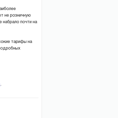
наиболее
т не розничную
е набрало почти на
сокие тарифы на
 подробных
и
.