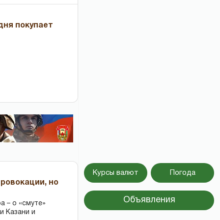
дня покупает
Курсы валют
Погода
провокации, но
Объявления
 – о «смуте»
и Казани и