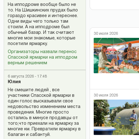
На ипподроме вообще было не
то. На Шишкинских прудах было
гораздо красивее и интереснее.
Одни виды чего только там
стоили. А на ипподроме был
обычный базар. И так считают
30 июля 2026
многие мои знакомые, которые
посетили ярмарку.
Организаторы назвали перенос
Спасской ярмарки на ипподром
верным решением
6 августа 2026 - 17:48
Юлия
Не смешите людей , все
участники Спасской ярмарки в
30 июля 2026
один голос высказывали свое
недовольство изменением места
проведения. Многие просто
остались в минусе продавцы от
того,что приехали на ярмарку за
многие км. Превратили ярмарку в
балаган и сабантуй.