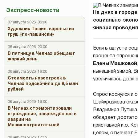
Экспресс-новости
На днях в город
социально-эконо
07 августа 2026, 06:00
января проводил
Художник Пашин: варенье из
груш «по-пашински»
06 августа 2026, 20:00
Если в августе со
В пятницу в Челнах обещают
процента опрошенн
жаркий день
Елены Машковой
нынешней зимой. Вм
06 августа 2026, 19:00
Стоимость новостроек в
увеличилась доля 
Челнах подскочила до 9,5 млн
рублей
Опрос коснулся и 
Шайхразиева оказ
06 августа 2026, 18:00
В Челнах отремонтировали
Владимира Путина.
ограждение, повреждённое в
обладает достаточ
аварии на
приставкой и.о. Кс
Машиностроительной
целом, отмечает Е
06 августа 2026, 17:12