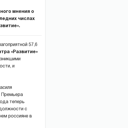
ного мнения о
следних числах
звитие».
агоприятной 57,6
тра «Развитие»
озникшими
ости, и
Василя
и Премьера
рода теперь
 должности с
чем россияне в