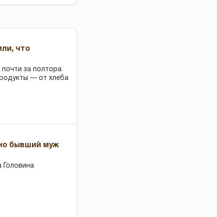
или, что
 почти за полтора
продукты — от хлеба
 но бывший муж
 Головина