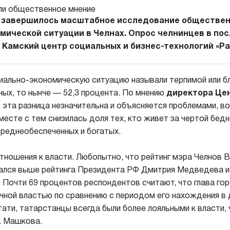
е завершилось масштабное исследование обществен
мической ситуации в Челнах. Опрос челнинцев в по
 Камский центр социальных и бизнес-технологий «Ра
циально-экономическую ситуацию называли терпимой или бл
ых, то нынче — 52,3 процента. По мнению
директора Цен
, эта разница незначительна и объясняется проблемами, в
есте с тем снизилась доля тех, кто живет за чертой бедн
среднеобеспеченных и богатых.
отношения к власти. Любопытно, что рейтинг мэра Челнов 
ался выше рейтинга Президента РФ Дмитрия Медведева 
 Почти 69 процентов респондентов считают, что глава го
ной властью по сравнению с периодом его нахождения в
тати, татарстанцы всегда были более лояльными к власти, 
. Машкова.