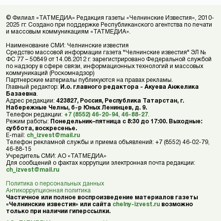
© Филиал «ТАТМЕДИА» Редакция газеты «Челнинские Известия», 2010-
2025 гг. Создано при поддержке Республиканского агентства по печати
и массовым коммуникациям «ТАТМЕДИА».
Наименование СМИ: Челнинские известия
Средство массовой информации газета "Челнинские известия" ЭЛ №
ФС 77 – 50849 от 14.08.2012 г. зарегистрировано Федеральной службой
по надзору в сфере связи, информационных технологий и массовых
коммуникаций (Роскомнадзор)
Партнерские материалы публикуются на правах рекламы.
Главный редактор:
И.о. главного редактора - Акуева Анжелика
Базаевна
.
Адрес редакции:
423827, Россия, Республика Татарстан, г.
Набережные Челны, б-р Юных Ленинцев, д. 9.
Телефон редакции:
+7 (8552) 46-20-94
,
46-88-27
.
Режим работы:
Понедельник–пятница с 8:30 до 17:00. Выходные:
суббота, воскресенье.
E-mail:
ch_izvest@mail.ru
Телефон рекламной службы и приема объявлений: +7 (8552) 46-02-79,
46-88-15
Учредитель СМИ: АО «ТАТМЕДИА»
Для сообщений о фактах коррупции электронная почта редакции:
ch_izvest@mail.ru
Политика о персональных данных
Антикоррупционная политика
Частичное или полное воспроизведение материалов газеты
«Челнинские известия» или сайта
chelny-izvest.ru
возможно
только при наличии гиперссылки.