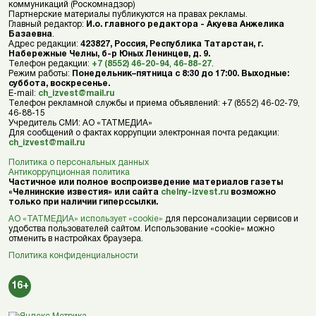
коммуникаций (Роскомнадзор)
Партнерские материалы публикуются на правах рекламы.
Главный редактор:
И.о. главного редактора - Акуева Анжелика
Базаевна
.
Адрес редакции:
423827, Россия, Республика Татарстан, г.
Набережные Челны, б-р Юных Ленинцев, д. 9.
Телефон редакции:
+7 (8552) 46-20-94
,
46-88-27
.
Режим работы:
Понедельник–пятница с 8:30 до 17:00. Выходные:
суббота, воскресенье.
E-mail:
ch_izvest@mail.ru
Телефон рекламной службы и приема объявлений: +7 (8552) 46-02-79,
46-88-15
Учредитель СМИ: АО «ТАТМЕДИА»
Для сообщений о фактах коррупции электронная почта редакции:
ch_izvest@mail.ru
Политика о персональных данных
Антикоррупционная политика
Частичное или полное воспроизведение материалов газеты
«Челнинские известия» или сайта
chelny-izvest.ru
возможно
только при наличии гиперссылки.
АО «ТАТМЕДИА» использует «cookie»
для персонализации сервисов и
удобства пользователей сайтом. Использование «cookie» можно
отменить в настройках браузера.
Политика конфиденциальности
16+