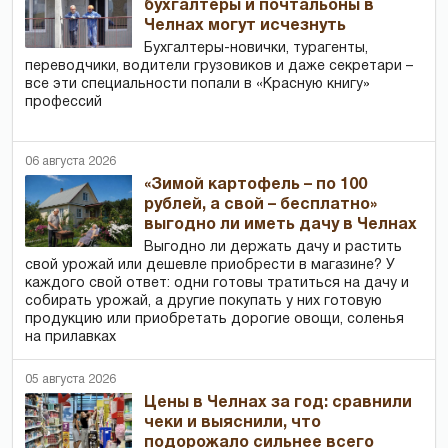
бухгалтеры и почтальоны в
Челнах могут исчезнуть
Бухгалтеры-новички, тур­агенты,
переводчики, водители грузовиков и даже секретари –
все эти специальности попали в «Красную книгу»
профессий
06 августа 2026
«Зимой картофель – по 100
рублей, а свой – бесплатно»
выгодно ли иметь дачу в Челнах
Выгодно ли держать дачу и растить
свой урожай или дешевле приобрести в магазине? У
каждого свой ответ: одни готовы тратиться на дачу и
собирать урожай, а другие покупать у них готовую
продукцию или приобретать дорогие овощи, соленья
на прилавках
05 августа 2026
Цены в Челнах за год: сравнили
чеки и выяснили, что
подорожало сильнее всего