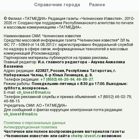
Справочник
города
Разное
© Филиал «ТАТМЕДИА» Редакция газеты «Челнинские Известия», 2010-
2025 гг. Создано при поддержке Республиканского агентства по печати
и массовым коммуникациям «ТАТМЕДИА».
Наименование СМИ: Челнинские известия
Средство массовой информации газета "Челнинские известия" ЭЛ №
ФС 77 – 50849 от 14.08.2012 г. зарегистрировано Федеральной службой
по надзору в сфере связи, информационных технологий и массовых
коммуникаций (Роскомнадзор)
Партнерские материалы публикуются на правах рекламы.
Главный редактор:
И.о. главного редактора - Акуева Анжелика
Базаевна
.
Адрес редакции:
423827, Россия, Республика Татарстан, г.
Набережные Челны, б-р Юных Ленинцев, д. 9.
Телефон редакции:
+7 (8552) 46-20-94
,
46-88-27
.
Режим работы:
Понедельник–пятница с 8:30 до 17:00. Выходные:
суббота, воскресенье.
E-mail:
ch_izvest@mail.ru
Телефон рекламной службы и приема объявлений: +7 (8552) 46-02-79,
46-88-15
Учредитель СМИ: АО «ТАТМЕДИА»
Для сообщений о фактах коррупции электронная почта редакции:
ch_izvest@mail.ru
Политика о персональных данных
Антикоррупционная политика
Частичное или полное воспроизведение материалов газеты
«Челнинские известия» или сайта
chelny-izvest.ru
возможно