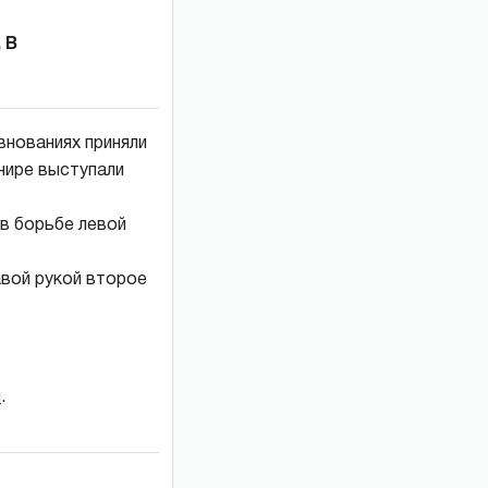
 В
внованиях приняли
нире выступали
 в борьбе левой
авой рукой второе
и
.