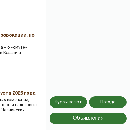
провокации, но
 – о «смуте»
и Казани и
уста 2026 года
ных изменений,
Курсы валют
Погода
варов и налоговые
«Челнинских
Объявления