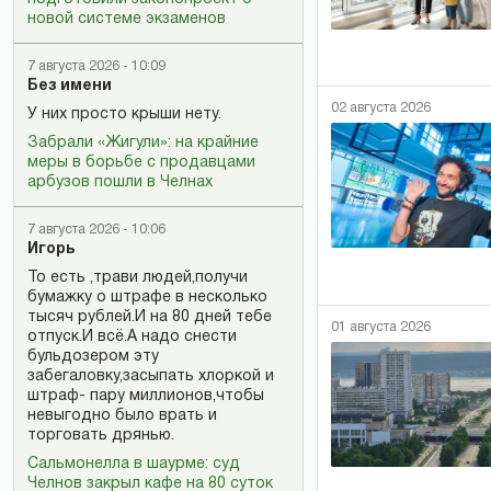
новой системе экзаменов
7 августа 2026 - 10:09
Без имени
02 августа 2026
У них просто крыши нету.
Забрали «Жигули»: на крайние
меры в борьбе с продавцами
арбузов пошли в Челнах
7 августа 2026 - 10:06
Игорь
То есть ,трави людей,получи
бумажку о штрафе в несколько
тысяч рублей.И на 80 дней тебе
01 августа 2026
отпуск.И всё.А надо снести
бульдозером эту
забегаловку,засыпать хлоркой и
штраф- пару миллионов,чтобы
невыгодно было врать и
торговать дрянью.
Сальмонелла в шаурме: суд
Челнов закрыл кафе на 80 суток