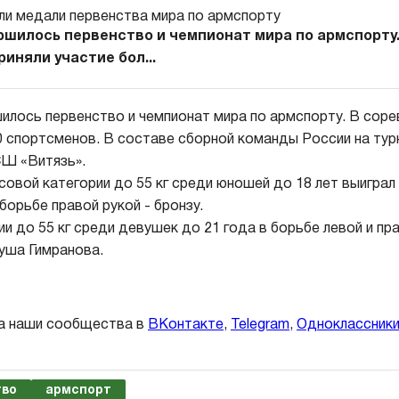
ршилось первенство и чемпионат мира по армспорту.
иняли участие бол...
илось первенство и чемпионат мира по армспорту. В соре
0 спортсменов. В составе сборной команды России на тур
Ш «Витязь».
совой категории до 55 кг среди юношей до 18 лет выиграл
 борьбе правой рукой - бронзу.
и до 55 кг среди девушек до 21 года в борьбе левой и пр
уша Гимранова.
а наши сообщества в
ВКонтакте
,
Telegram
,
Одноклассник
тво
армспорт