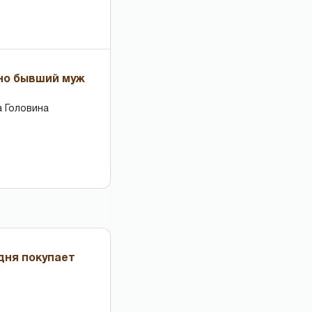
 но бывший муж
 Головина
дня покупает