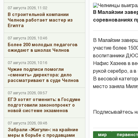
07 августа 2026, 11:02
В Малайзии заве
В строительной компании
соревнованиях пр
Челнов работает мастер из
Египта
07 августа 2026, 10:46
В Малайзии заверш
Более 200 молодых педагогов
участие более 150
ожидают в школах Челнов
воспитанники ДЮС
07 августа 2026, 10:16
Нафис Хазеев в ве
Чужие подписи помогли
рукой серебро, а в
«сменить» директора: дело
В весовой категори
рассматривают в суде Челнов
место заняла Миля
07 августа 2026, 09:57
ЕГЭ хотят отменить: в Госдуме
подготовили законопроект о
новой системе экзаменов
Подписывайтесь н
07 августа 2026, 09:48
Забрали «Жигули»: на крайние
мир
первенс
меры в борьбе с продавцами