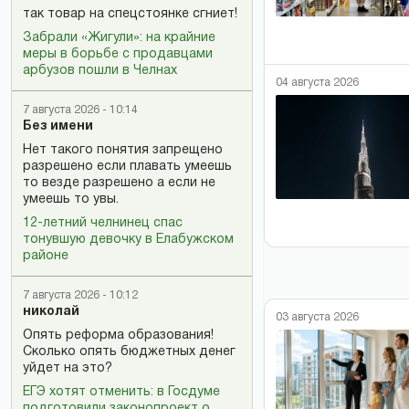
так товар на спецстоянке сгниет!
Забрали «Жигули»: на крайние
меры в борьбе с продавцами
арбузов пошли в Челнах
04 августа 2026
7 августа 2026 - 10:14
Без имени
Нет такого понятия запрещено
разрешено если плавать умеешь
то везде разрешено а если не
умеешь то увы.
12-летний челнинец спас
тонувшую девочку в Елабужском
районе
7 августа 2026 - 10:12
николай
03 августа 2026
Опять реформа образования!
Сколько опять бюджетных денег
уйдет на это?
ЕГЭ хотят отменить: в Госдуме
подготовили законопроект о