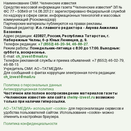
Наименование СМИ: Челнинские известия
Средство массовой информации газета "Челнинские известия" ЭЛ №
ФС 77 – 50849 от 14.08.2012 г. зарегистрировано Федеральной службой
по надзору в сфере связи, информационных технологий и массовых
коммуникаций (Роскомнадзор)
Партнерские материалы публикуются на правах рекламы.
Главный редактор:
И.о. главного редактора - Акуева Анжелика
Базаевна
.
Адрес редакции:
423827, Россия, Республика Татарстан, г.
Набережные Челны, б-р Юных Ленинцев, д. 9.
Телефон редакции:
+7 (8552) 46-20-94
,
46-88-27
.
Режим работы:
Понедельник–пятница с 8:30 до 17:00. Выходные:
суббота, воскресенье.
E-mail:
ch_izvest@mail.ru
Телефон рекламной службы и приема объявлений: +7 (8552) 46-02-79,
46-88-15
Учредитель СМИ: АО «ТАТМЕДИА»
Для сообщений о фактах коррупции электронная почта редакции:
ch_izvest@mail.ru
Политика о персональных данных
Антикоррупционная политика
Частичное или полное воспроизведение материалов газеты
«Челнинские известия» или сайта
chelny-izvest.ru
возможно
только при наличии гиперссылки.
АО «ТАТМЕДИА» использует «cookie»
для персонализации сервисов и
удобства пользователей сайтом. Использование «cookie» можно
отменить в настройках браузера.
Политика конфиденциальности