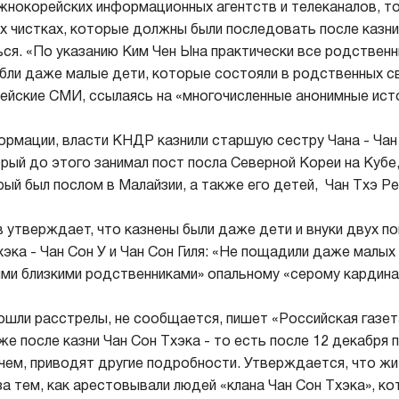
жнокорейских информационных агентств и телеканалов, т
чистках, которые должны были последовать после казни 
ся. «По указанию Ким Чен Ына практически все родственн
ибли даже малые дети, которые состояли в родственных св
йские СМИ, ссылаясь на «многочисленные анонимные ист
ормации, власти КНДР казнили старшую сестру Чана - Чан 
рый до этого занимал пост посла Северной Кореи на Кубе,
рый был послом в Малайзии, а также его детей, Чан Тхэ Рен
в утверждает, что казнены были даже дети и внуки двух п
хэка - Чан Сон У и Чан Сон Гиля: «Не пощадили даже малых
ми близкими родственниками» опальному «серому кардинал
ошли расстрелы, не сообщается, пишет «Российская газет
же после казни Чан Сон Тхэка - то есть после 12 декабря 
чем, приводят другие подробности. Утверждается, что ж
а тем, как арестовывали людей «клана Чан Сон Тхэка», ко