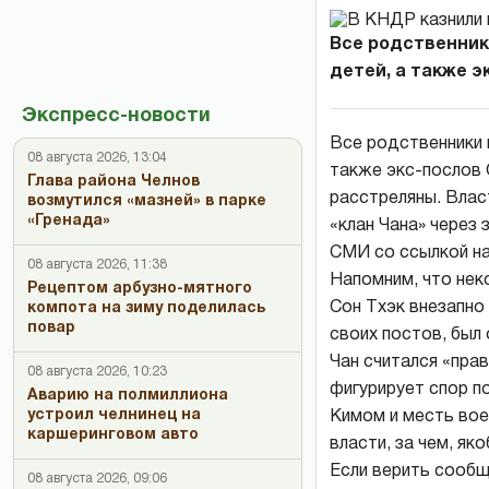
Все родственник
детей, а также экс
Экспресс-новости
Все родственники 
08 августа 2026, 13:04
также экс-послов С
Глава района Челнов
расстреляны. Влас
возмутился «мазней» в парке
«Гренада»
«клан Чана» через
СМИ со ссылкой на
08 августа 2026, 11:38
Напомним, что нек
Рецептом арбузно-мятного
Сон Тхэк внезапно 
компота на зиму поделилась
повар
своих постов, был 
Чан считался «пра
08 августа 2026, 10:23
фигурирует спор п
Аварию на полмиллиона
устроил челнинец на
Кимом и месть вое
каршеринговом авто
власти, за чем, як
Если верить сообщ
08 августа 2026, 09:06