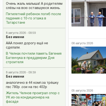
Очень жаль малыша! А родителям
слёзы на всю оставшуюся жизнь.
Пятилетний ребенок погиб после
падения с 10-го этажа в
Татарстане
8 августа 2026 - 09:59
Без имени
ААА понял дорогу ещё не
06 августа 2026
сделали.
В Челнах почтили память Евгения
Батенчука в преддверии Дня
строителя
8 августа 2026 - 09:39
Без имени
аналогично в 44 комп.за трёшку
гвс 780р .сои на гвс 402р
05 августа 2026
Житель Челнов проиграл спор с
УК из-за кондиционера на
фасаде