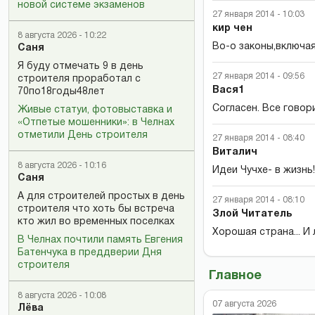
новой системе экзаменов
27 января 2014 - 10:03
кир чен
8 августа 2026 - 10:22
Во-о законы,включая
Саня
Я буду отмечать 9 в день
27 января 2014 - 09:56
строителя проработал с
Вася1
70по18годы48лет
Согласен. Все говори
Живые статуи, фотовыставка и
«Отпетые мошенники»: в Челнах
отметили День строителя
27 января 2014 - 08:40
Виталич
8 августа 2026 - 10:16
Идеи Чучхе- в жизнь!
Саня
А для строителей простых в день
27 января 2014 - 08:10
строителя что хоть бы встреча
Злой Читатель
кто жил во временных поселках
Хорошая страна... И
В Челнах почтили память Евгения
Батенчука в преддверии Дня
строителя
Главное
8 августа 2026 - 10:08
07 августа 2026
Лёва