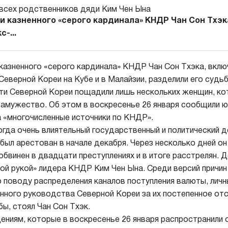
и казненного «серого кардинала» КНДР Чан Сон Тхэк
-...
казненного «серого кардинала» КНДР Чан Сон Тхэка, вклю
еверной Кореи на Кубе и в Малайзии, разделили его судьб
ти Северной Кореи пощадили лишь нескольких женщин, ко
 замужество. Об этом в воскресенье 26 января сообщили
 «многочисленные источники по КНДР».
огда очень влиятельный государственный и политический 
был арестован в начале декабря. Через несколько дней он
обвинен в двадцати преступлениях и в итоге расстрелян. 
вой рукой» лидера КНДР Ким Чен Ына. Среди версий причин
о поводу распределения каналов поступления валюты, личн
нного руководства Северной Кореи за их постепенное от
обы, стоял Чан Сон Тхэк.
ениям, которые в воскресенье 26 января распространили