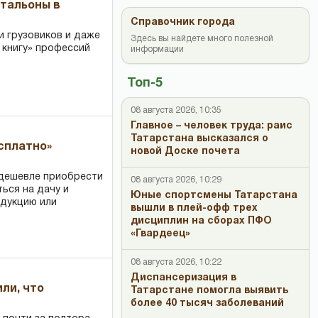
чтальоны в
Справочник города
и грузовиков и даже
Здесь вы найдете много полезной
 книгу» профессий
информации
Топ-5
08 августа 2026, 10:35
Главное – человек труда: раис
Татарстана высказался о
есплатно»
новой Доске почета
 дешевле приобрести
08 августа 2026, 10:29
ться на дачу и
Юные спортсмены Татарстана
одукцию или
вышли в плей-офф трех
дисциплин на сборах ПФО
«Гвардеец»
08 августа 2026, 10:22
Диспансеризация в
или, что
Татарстане помогла выявить
более 40 тысяч заболеваний