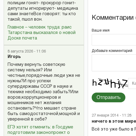
полиции гонят- прокурор гонит-
депутаты игнорируют- медицина
сами знаетеВсе говорят: ты кто
Комментарии (
такой, пшол вон.
Главное – человек труда: раис
Ваше имя
Татарстана высказался о новой
Доске почета
Добавьте комментарий
8 августа 2026 - 11:06
Игорь
Почему вернуть советскую
систему нельзя? Или
честные,порядочные люди уже не
нужны?И про успехи
супердержавы СССР в науке и
технике необходимо забыть?Или
Отправить
воров,коррупционеров и
мошенников нет желания
остановить?Что мешает стране
быть самодостаточной,мощной и
27 января 2014 - 11:28
уверенной в себе?
ничего в этом мир
ЕГЭ хотят отменить: в Госдуме
Всё это уже было в 
подготовили законопроект о