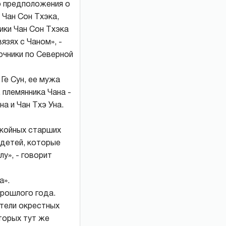
о предположения о
Чан Сон Тхэка,
ики Чан Сон Тхэка
язях с Чаном», -
очники по Северной
Ге Сун, ее мужа
 племянника Чана -
а и Чан Тхэ Уна.
окойных старших
 детей, которые
у», - говорит
а».
прошлого года.
ители окрестных
торых тут же