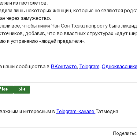
еляли из пистолетов.
дили лишь некоторых женщин, которые не являются родст
лан через замужество.
али все, чтобы линия Чан Сон Тхэка попросту была ликвид
сточников, добавив, что во властных структурах «идут 
нию и устранению «людей предателя».
а наши сообщества в
ВКонтакте
,
Telegram
,
Одноклассник
Чен
Ын
 важным и интересным в
Telegram-канале
Татмедиа
Поделитьс