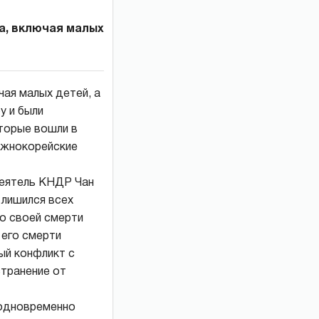
а, включая малых
чая малых детей, а
у и были
торые вошли в
 южнокорейские
деятель КНДР Чан
 лишился всех
До своей смерти
 его смерти
ый конфликт с
странение от
 одновременно