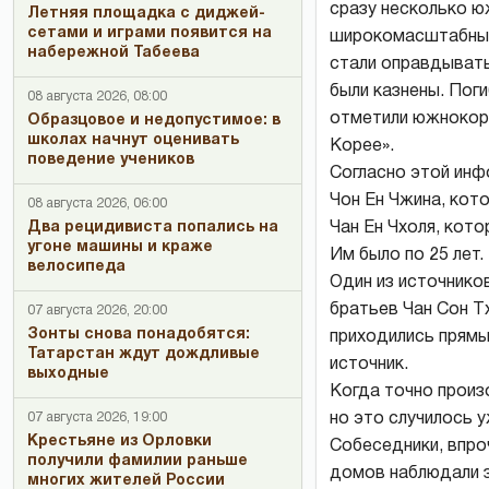
сразу несколько ю
Летняя площадка с диджей-
сетами и играми появится на
широкомасштабных 
набережной Табеева
стали оправдывать
были казнены. Пог
08 августа 2026, 08:00
отметили южнокоре
Образцовое и недопустимое: в
школах начнут оценивать
Корее».
поведение учеников
Согласно этой инф
Чон Ен Чжина, кото
08 августа 2026, 06:00
Чан Ен Чхоля, кото
Два рецидивиста попались на
угоне машины и краже
Им было по 25 лет.
велосипеда
Один из источнико
братьев Чан Сон Т
07 августа 2026, 20:00
Зонты снова понадобятся:
приходились прямы
Татарстан ждут дождливые
источник.
выходные
Когда точно произ
но это случилось у
07 августа 2026, 19:00
Крестьяне из Орловки
Собеседники, впро
получили фамилии раньше
домов наблюдали з
многих жителей России