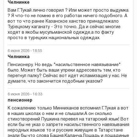
Челнинке
Вам Г.Тукай лично говорил ? Или может просто выдумка
? Я что-то не помню в его работах ничего подобного. А
вот то что ранее Казанское ханство принадлежало
Турецкому каганату - Это точно. Да и сейчас многие
ходят в якобы мусульманской одежде,а по факту
просто в турецких национальных одеждах.
6 июня 2026 - 18:55
Челнинка
Пенсионеру. Но ведь "насильственное навязывание"
было. Может быть ваши упреки адресовать тем, кто
перегнул палку? Сейчас вот идет исламизация у нас. Не
думаете, что закончится подобным указом?
6 июня 2026 - 16:33
пенсионер
К сожалению только Минниханов вспомнил Г.Тукая а вот
в наших школах о нем и не слышали.А он сколько
стихотворений Пушкина перевел на татарский язык! Вот
если бы не указ о запрете насильственного навязывания
неродных языков то и русские живущие в Татарстане
знали бы,что слова Башня,Каланча,Лошадь и лошадиные