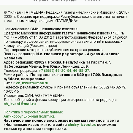
© Филиал «ТАТМЕДИА» Редакция газеты «Челнинские Известия», 2010-
2025 гг. Создано при поддержке Республиканского агентства по печати
и массовым коммуникациям «ТАТМЕДИА».
Наименование СМИ: Челнинские известия
Средство массовой информации газета "Челнинские известия" ЭЛ №
ФС 77 – 50849 от 14.08.2012 г. зарегистрировано Федеральной службой
по надзору в сфере связи, информационных технологий и массовых
коммуникаций (Роскомнадзор)
Партнерские материалы публикуются на правах рекламы.
Главный редактор:
И.о. главного редактора - Акуева Анжелика
Базаевна
.
Адрес редакции:
423827, Россия, Республика Татарстан, г.
Набережные Челны, б-р Юных Ленинцев, д. 9.
Телефон редакции:
+7 (8552) 46-20-94
,
46-88-27
.
Режим работы:
Понедельник–пятница с 8:30 до 17:00. Выходные:
суббота, воскресенье.
E-mail:
ch_izvest@mail.ru
Телефон рекламной службы и приема объявлений: +7 (8552) 46-02-79,
46-88-15
Учредитель СМИ: АО «ТАТМЕДИА»
Для сообщений о фактах коррупции электронная почта редакции:
ch_izvest@mail.ru
Политика о персональных данных
Антикоррупционная политика
Частичное или полное воспроизведение материалов газеты
«Челнинские известия» или сайта
chelny-izvest.ru
возможно
только при наличии гиперссылки.