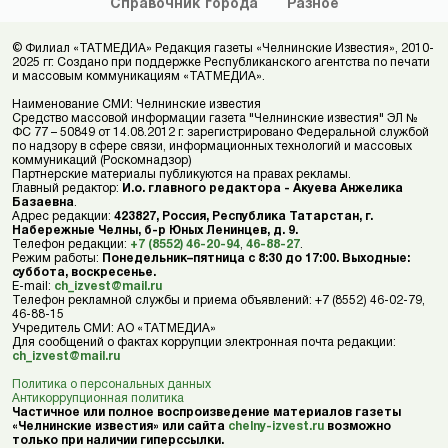
Справочник
города
Разное
© Филиал «ТАТМЕДИА» Редакция газеты «Челнинские Известия», 2010-
2025 гг. Создано при поддержке Республиканского агентства по печати
и массовым коммуникациям «ТАТМЕДИА».
Наименование СМИ: Челнинские известия
Средство массовой информации газета "Челнинские известия" ЭЛ №
ФС 77 – 50849 от 14.08.2012 г. зарегистрировано Федеральной службой
по надзору в сфере связи, информационных технологий и массовых
коммуникаций (Роскомнадзор)
Партнерские материалы публикуются на правах рекламы.
Главный редактор:
И.о. главного редактора - Акуева Анжелика
Базаевна
.
Адрес редакции:
423827, Россия, Республика Татарстан, г.
Набережные Челны, б-р Юных Ленинцев, д. 9.
Телефон редакции:
+7 (8552) 46-20-94
,
46-88-27
.
Режим работы:
Понедельник–пятница с 8:30 до 17:00. Выходные:
суббота, воскресенье.
E-mail:
ch_izvest@mail.ru
Телефон рекламной службы и приема объявлений: +7 (8552) 46-02-79,
46-88-15
Учредитель СМИ: АО «ТАТМЕДИА»
Для сообщений о фактах коррупции электронная почта редакции:
ch_izvest@mail.ru
Политика о персональных данных
Антикоррупционная политика
Частичное или полное воспроизведение материалов газеты
«Челнинские известия» или сайта
chelny-izvest.ru
возможно
только при наличии гиперссылки.