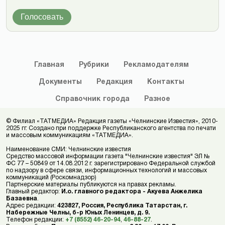
Голосовать
Главная
Рубрики
Рекламодателям
Документы
Редакция
Контакты
Справочник
города
Разное
© Филиал «ТАТМЕДИА» Редакция газеты «Челнинские Известия», 2010-
2025 гг. Создано при поддержке Республиканского агентства по печати
и массовым коммуникациям «ТАТМЕДИА».
Наименование СМИ: Челнинские известия
Средство массовой информации газета "Челнинские известия" ЭЛ №
ФС 77 – 50849 от 14.08.2012 г. зарегистрировано Федеральной службой
по надзору в сфере связи, информационных технологий и массовых
коммуникаций (Роскомнадзор)
Партнерские материалы публикуются на правах рекламы.
Главный редактор:
И.о. главного редактора - Акуева Анжелика
Базаевна
.
Адрес редакции:
423827, Россия, Республика Татарстан, г.
Набережные Челны, б-р Юных Ленинцев, д. 9.
Телефон редакции:
+7 (8552) 46-20-94
,
46-88-27
.