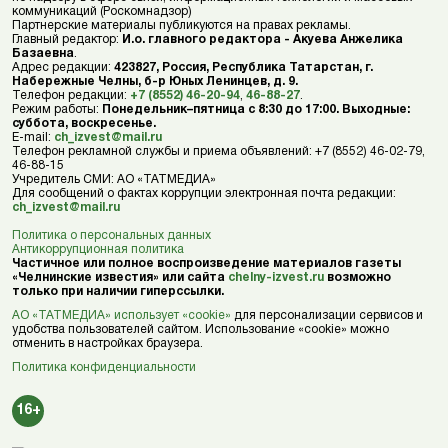
коммуникаций (Роскомнадзор)
Партнерские материалы публикуются на правах рекламы.
Главный редактор:
И.о. главного редактора - Акуева Анжелика
Базаевна
.
Адрес редакции:
423827, Россия, Республика Татарстан, г.
Набережные Челны, б-р Юных Ленинцев, д. 9.
Телефон редакции:
+7 (8552) 46-20-94
,
46-88-27
.
Режим работы:
Понедельник–пятница с 8:30 до 17:00. Выходные:
суббота, воскресенье.
E-mail:
ch_izvest@mail.ru
Телефон рекламной службы и приема объявлений: +7 (8552) 46-02-79,
46-88-15
Учредитель СМИ: АО «ТАТМЕДИА»
Для сообщений о фактах коррупции электронная почта редакции:
ch_izvest@mail.ru
Политика о персональных данных
Антикоррупционная политика
Частичное или полное воспроизведение материалов газеты
«Челнинские известия» или сайта
chelny-izvest.ru
возможно
только при наличии гиперссылки.
АО «ТАТМЕДИА» использует «cookie»
для персонализации сервисов и
удобства пользователей сайтом. Использование «cookie» можно
отменить в настройках браузера.
Политика конфиденциальности
16+